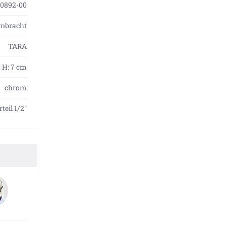
0892-00
rnbracht
TARA
H: 7 cm
chrom
eil 1/2"