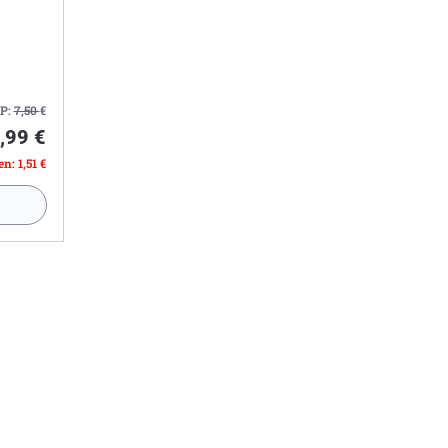
P:
7,50
€
,99 €
n: 1,51 €