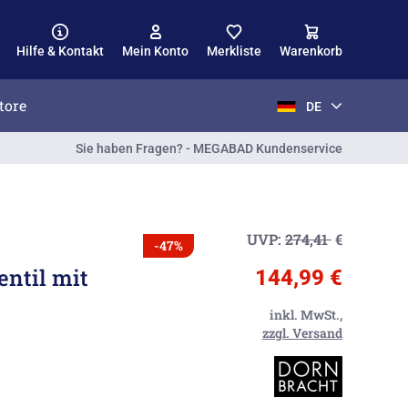
Hilfe & Kontakt
Mein Konto
Merkliste
Warenkorb
tore
DE
Sie haben Fragen? - MEGABAD Kundenservice
UVP:
274,41
€
-47%
ntil mit
144,99 €
inkl. MwSt.,
zzgl. Versand