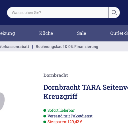
eizung
Küche
Sale
Outlet-S
Vorkassenrabatt
|
Rechnungskauf & 0% Finanzierung
Dornbracht
Dornbracht TARA Seitenve
Kreuzgriff
Sofort lieferbar
Versand mit Paketdienst
Sie sparen: 129,42 €