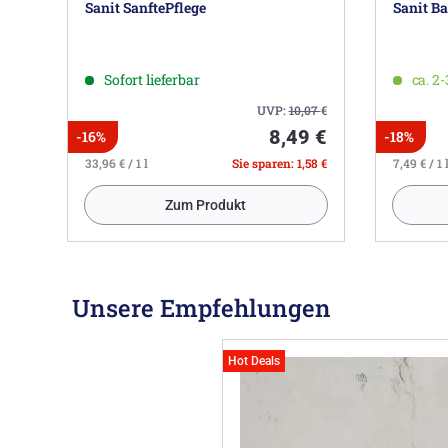
Sanit SanftePflege
Sanit B
Sofort lieferbar
ca. 2
UVP:
10,07
€
8,49 €
-16%
-18%
33,96 € / 1 l
Sie sparen: 1,58 €
7,49 € / 1 
Zum Produkt
Unsere Empfehlungen
Hot Deals