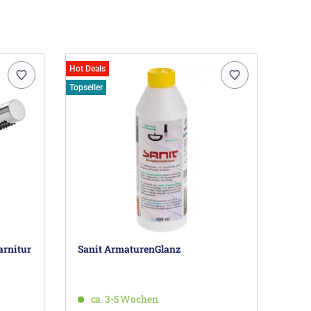
Hot Deals
Topseller
arnitur
Sanit ArmaturenGlanz
ca. 3-5 Wochen