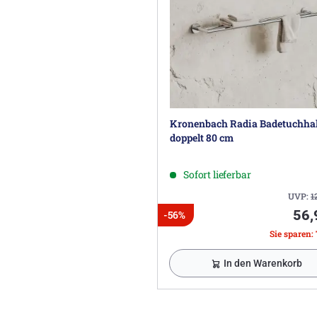
Kronenbach Radia Badetuchhal
doppelt 80 cm
Sofort lieferbar
UVP:
1
56,
-56%
Sie sparen: 
In den Warenkorb