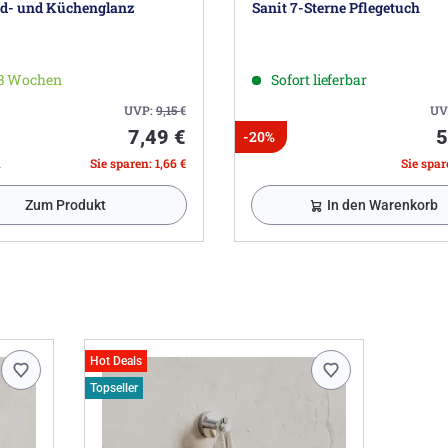
ad- und Küchenglanz
Sanit 7-Sterne Pflegetuch
-3 Wochen
Sofort lieferbar
UVP:
9,15
€
UV
7,49 €
5
-20%
l
Sie sparen: 1,66 €
Sie spare
Zum Produkt
In den Warenkorb
Hot Deals
Topseller