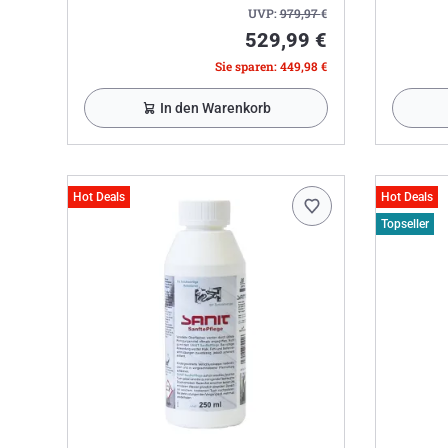
UVP:
979,97
€
529,99 €
Sie sparen: 449,98 €
In den Warenkorb
Hot Deals
Hot Deals
Topseller