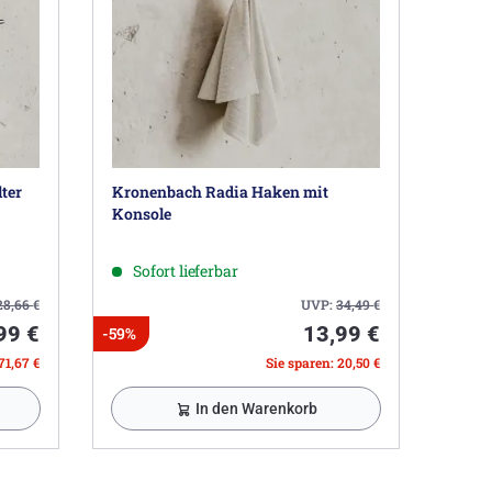
ter
Kronenbach Radia Haken mit
Konsole
Sofort lieferbar
28,66
€
UVP:
34,49
€
99 €
13,99 €
-59%
71,67 €
Sie sparen: 20,50 €
In den Warenkorb