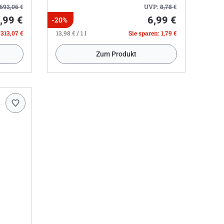
693,06
€
UVP:
8,78
€
,99 €
6,99 €
-20%
 313,07 €
13,98 € / 1 l
Sie sparen: 1,79 €
Zum Produkt