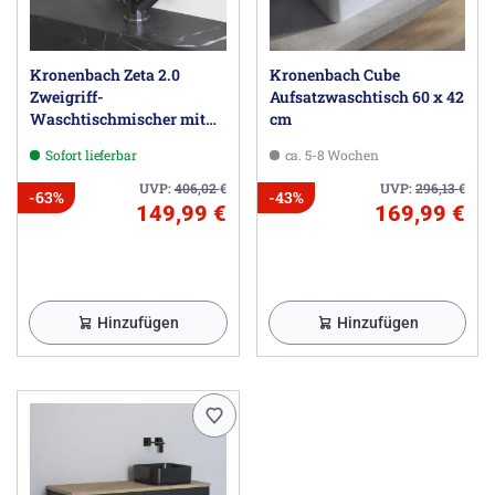
Kronenbach Zeta 2.0
Kronenbach Cube
Zweigriff-
Aufsatzwaschtisch 60 x 42
Waschtischmischer mit
cm
Ablaufgarnitur
Sofort lieferbar
ca. 5-8 Wochen
UVP:
406,02
€
UVP:
296,13
€
-63%
-43%
149,99 €
169,99 €
Hinzufügen
Hinzufügen