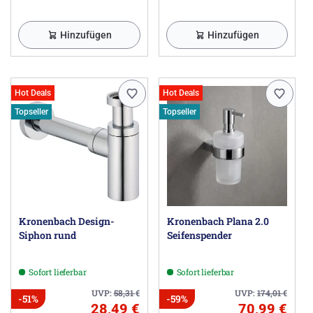
Hinzufügen
Hinzufügen
Hot Deals
Hot Deals
Topseller
Topseller
Kronenbach Design-
Kronenbach Plana 2.0
Siphon rund
Seifenspender
Sofort lieferbar
Sofort lieferbar
UVP:
58,31
€
UVP:
174,01
€
-51%
-59%
28,49 €
70,99 €