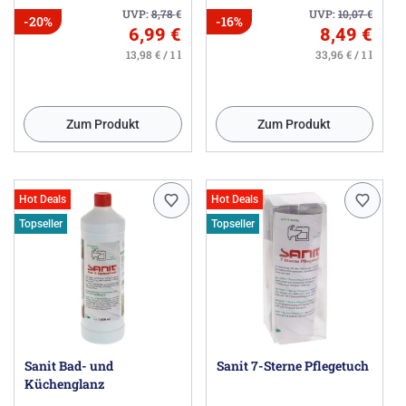
UVP:
8,78
€
UVP:
10,07
€
-20%
-16%
6,99 €
8,49 €
13,98 € / 1 l
33,96 € / 1 l
Zum Produkt
Zum Produkt
Hot Deals
Hot Deals
Topseller
Topseller
Sanit Bad- und
Sanit 7-Sterne Pflegetuch
Küchenglanz