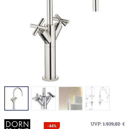
UVP:
1.939,82
€
-44%