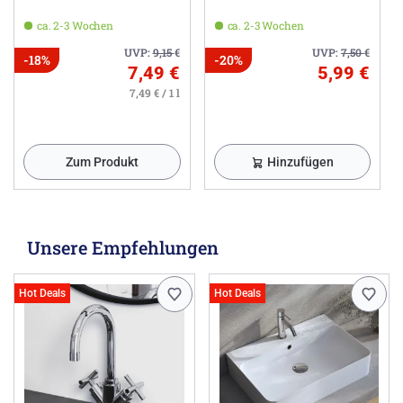
ca. 2-3 Wochen
ca. 2-3 Wochen
UVP:
9,15
€
UVP:
7,50
€
-18%
-20%
7,49 €
5,99 €
7,49 € / 1 l
Zum Produkt
Hinzufügen
Unsere Empfehlungen
Hot Deals
Hot Deals