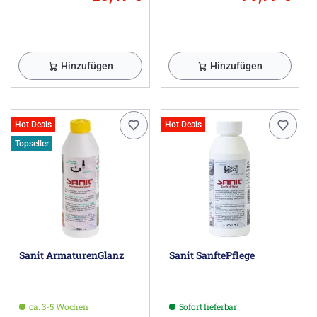
Hinzufügen
Hinzufügen
Hot Deals
Hot Deals
Topseller
Sanit ArmaturenGlanz
Sanit SanftePflege
ca. 3-5 Wochen
Sofort lieferbar