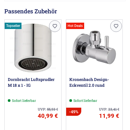
Passendes Zubehör
Topseller
Hot Deals
Dornbracht Luftsprudler
Kronenbach Design-
M 18 x 1 - IG
Eckventil 2.0 rund
Sofort lieferbar
Sofort lieferbar
UVP:
55,93
€
UVP:
23,41
€
-49%
40,99 €
11,99 €