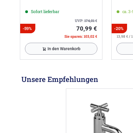
Sofort lieferbar
ca. 3
UVP:
174,01
€
70,99 €
-59%
-20%
Sie sparen: 103,02 €
13,98 € / 1
In den Warenkorb
Unsere Empfehlungen