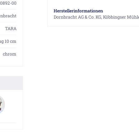
00892-00
Herstellerinformationen
rnbracht
Dornbracht AG & Co. KG, Köbbingser Mühle
TARA
ng 10 cm
chrom