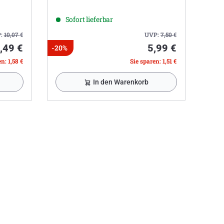
Sofort lieferbar
:
10,07
€
UVP:
7,50
€
,49 €
5,99 €
-20%
n: 1,58 €
Sie sparen: 1,51 €
In den Warenkorb