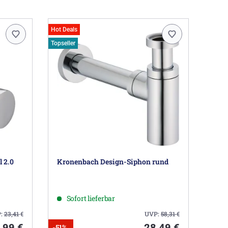
Hot Deals
Topseller
 2.0
Kronenbach Design-Siphon rund
Sofort lieferbar
:
23,41
€
UVP:
58,31
€
,99 €
28,49 €
-51%