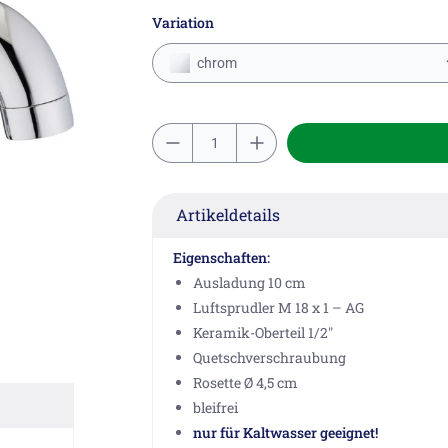
Variation
chrom
Artikeldetails
Eigenschaften:
Ausladung 10 cm
Luftsprudler M 18 x 1 – AG
Keramik-Oberteil 1/2"
Quetschverschraubung
Rosette Ø 4,5 cm
bleifrei
nur für Kaltwasser geeignet!