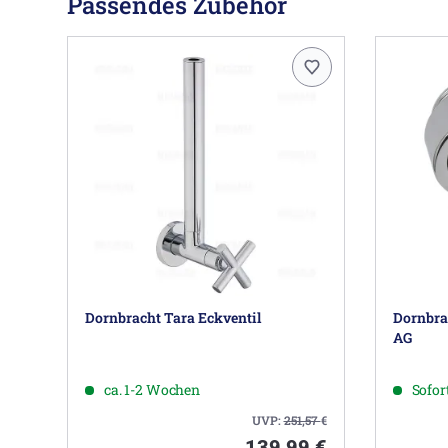
Passendes Zubehör
Dornbracht Tara Eckventil
Dornbrac
AG
ca. 1-2 Wochen
Sofort
UVP:
251,57
€
139,99 €