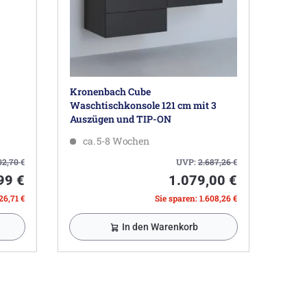
Kronenbach Cube
Waschtischkonsole 121 cm mit 3
Auszügen und TIP-ON
ca. 5-8 Wochen
02,70
€
UVP:
2.687,26
€
99 €
1.079,00 €
26,71 €
Sie sparen: 1.608,26 €
In den Warenkorb