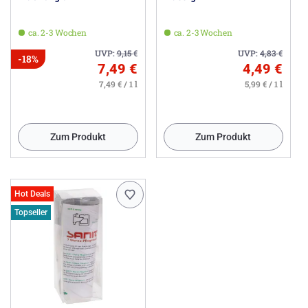
ca. 2-3 Wochen
ca. 2-3 Wochen
UVP:
9,15
€
UVP:
4,83
€
-18%
7,49 €
4,49 €
7,49 € / 1 l
5,99 € / 1 l
Zum Produkt
Zum Produkt
Hot Deals
Topseller