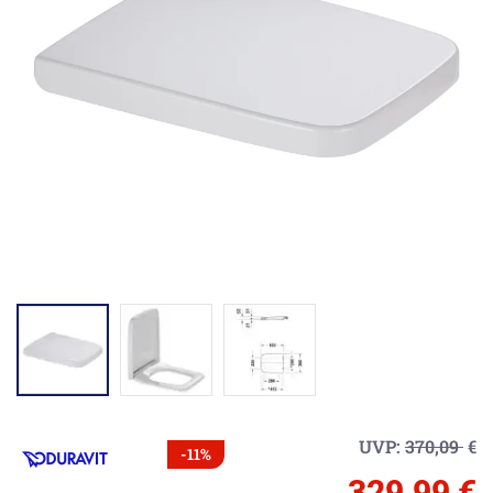
UVP:
370,09
€
-11%
329,99 €