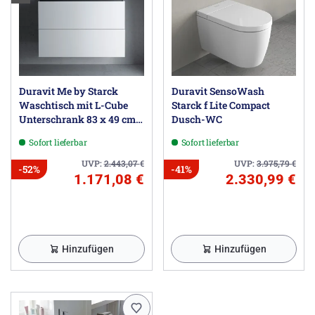
Duravit Me by Starck
Duravit SensoWash
Waschtisch mit L-Cube
Starck f Lite Compact
Unterschrank 83 x 49 cm
Dusch-WC
mit 2 Schubkästen
Sofort lieferbar
Sofort lieferbar
UVP:
2.443,07
€
UVP:
3.975,79
€
-52%
-41%
1.171,08 €
2.330,99 €
Hinzufügen
Hinzufügen