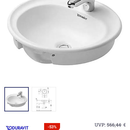
UVP:
566,44
€
-53%