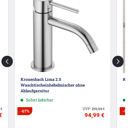
Kronenbach Lima 2.0
Kr
Waschtischeinhebelmischer ohne
Ablaufgarnitur
Sofort lieferbar
5
€
UVP:
291,94
€
-67%
-5
€
94,99 €