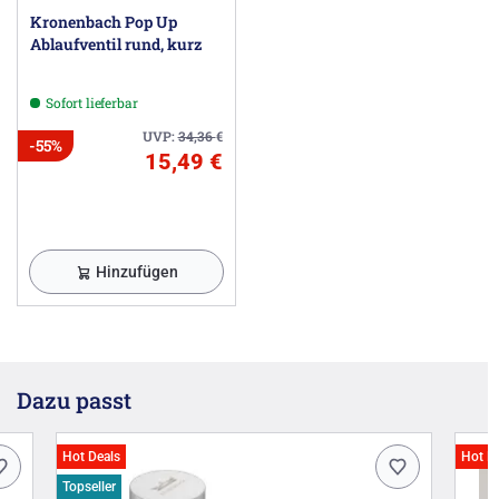
Kronenbach Pop Up
Ablaufventil rund, kurz
Sofort lieferbar
UVP:
34,36
€
-55%
15,49 €
Hinzufügen
Dazu passt
Hot Deals
Hot D
Topseller