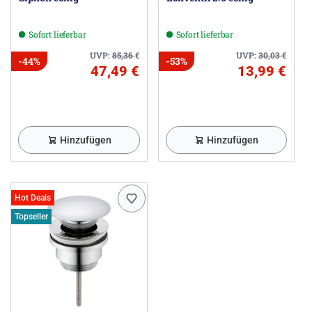
Sofort lieferbar
Sofort lieferbar
UVP:
85,36
€
UVP:
30,03
€
-44%
-53%
47,49 €
13,99 €
Hinzufügen
Hinzufügen
Hot Deals
Topseller