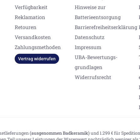
Verfügbarkeit
Hinweise zur
Reklamation
Batterieentsorgung
Retouren
Barrierefreiheitserklärung
Versandkosten
Datenschutz
Zahlungsmethoden
Impressum
UBA-Bewertungs-
Vertrag widerrufen
grundlagen
Widerrufsrecht
aketlieferungen
(ausgenommen Badkeramik)
und 1.299 € für Spediti
inen Teil unserer Leistungen der Warenwert nachträglich weniger als 2