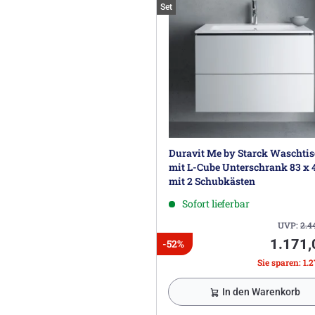
Set
Duravit Me by Starck Waschti
mit L-Cube Unterschrank 83 x 
mit 2 Schubkästen
Sofort lieferbar
UVP:
2.4
1.171,
-52%
Sie sparen: 1.2
In den Warenkorb