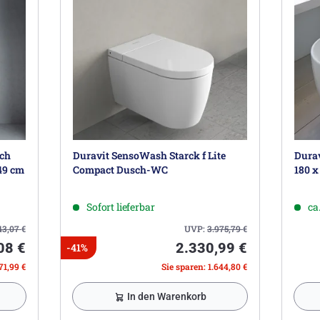
sch
Duravit SensoWash Starck f Lite
Durav
49 cm
Compact Dusch-WC
180 x
Sofort lieferbar
ca
43,07
€
UVP:
3.975,79
€
08 €
2.330,99 €
-41%
71,99 €
Sie sparen: 1.644,80 €
In den Warenkorb