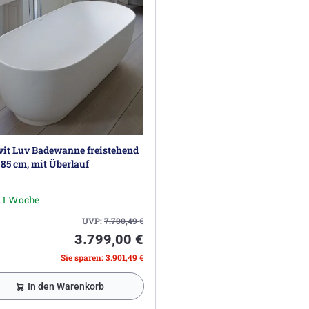
it Luv Badewanne freistehend
 85 cm, mit Überlauf
. 1 Woche
UVP:
7.700,49
€
3.799,00 €
Sie sparen: 3.901,49 €
In den Warenkorb