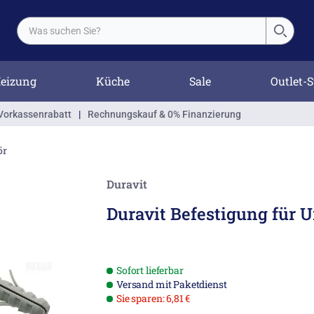
eizung
Küche
Sale
Outlet-S
Vorkassenrabatt
|
Rechnungskauf & 0% Finanzierung
ör
Duravit
Duravit Befestigung für U
Sofort lieferbar
Versand mit Paketdienst
Sie sparen: 6,81 €