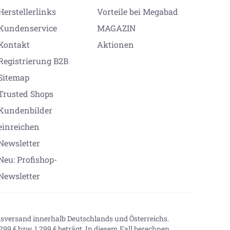
Herstellerlinks
Vorteile bei Megabad
Kundenservice
MAGAZIN
Kontakt
Aktionen
Registrierung B2B
Sitemap
Trusted Shops
Kundenbilder
einreichen
Newsletter
Neu: Profishop-
Newsletter
onsversand innerhalb Deutschlands und Österreichs.
99 € bzw. 1.299 € beträgt. In diesem Fall berechnen