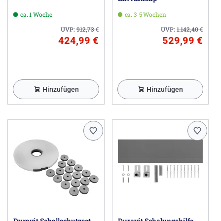
ca. 1 Woche
ca. 3-5 Wochen
UVP:
912,73
€
UVP:
1.142,40
€
424,99 €
529,99 €
Hinzufügen
Hinzufügen
Duravit Schallschutzset
Duravit Schalungshilfe