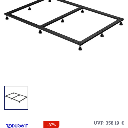
UVP:
358,19
€
-37%