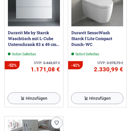
Duravit Me by Starck
Duravit SensoWash
Waschtisch mit L-Cube
Starck f Lite Compact
Unterschrank 83 x 49 cm
Dusch-WC
mit 2 Schubkästen
Sofort lieferbar
Sofort lieferbar
UVP:
2.443,07
€
UVP:
3.975,79
€
-52%
-41%
1.171,08 €
2.330,99 €
Hinzufügen
Hinzufügen