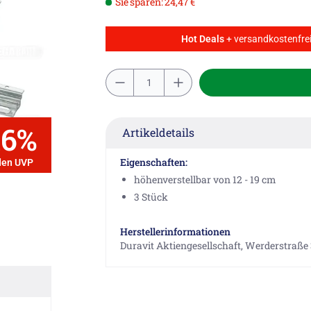
Sie sparen: 24,47 €
Hot Deals
+ versandkostenfrei
16%
Artikeldetails
Eigenschaften:
den UVP
höhenverstellbar von 12 - 19 cm
3 Stück
Herstellerinformationen
Duravit Aktiengesellschaft, Werderstraße