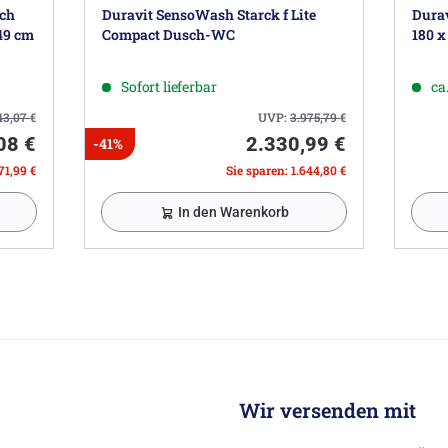
sch
Duravit SensoWash Starck f Lite
Durav
49 cm
Compact Dusch-WC
180 x
Sofort lieferbar
ca
43,07
€
UVP:
3.975,79
€
08 €
2.330,99 €
-41%
71,99 €
Sie sparen: 1.644,80 €
In den Warenkorb
Wir versenden mit