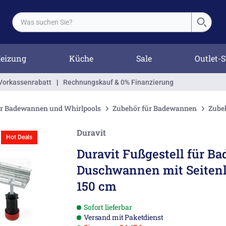
eizung
Küche
Sale
Outlet-S
Vorkassenrabatt
|
Rechnungskauf & 0% Finanzierung
ür Badewannen und Whirlpools
Zubehör für Badewannen
Zube
Duravit
Hot Deals
Duravit Fußgestell für Ba
Duschwannen mit Seiten
150 cm
Sofort lieferbar
Versand mit Paketdienst