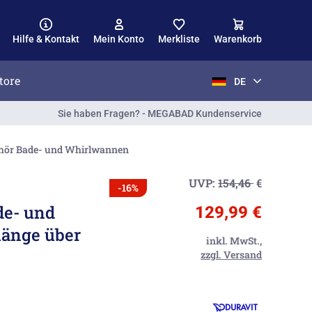
Hilfe & Kontakt
Mein Konto
Merkliste
Warenkorb
tore
DE
Sie haben Fragen? - MEGABAD Kundenservice
hör Bade- und Whirlwannen
UVP:
154,46
€
-16%
de- und
129,99 €
länge über
inkl. MwSt.,
zzgl. Versand