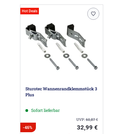
Hot Deals
Sturotec Wannenrandklemmstück 3
Plus
Sofort lieferbar
UVP:
60,87
€
32,99 €
-46%