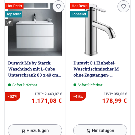
Hot Deals
Hot Deals
Topseller
Topseller
Set
Duravit Me by Starck
Duravit C.1 Einhebel-
Waschtisch mit L-Cube
Waschtischmischer M
Unterschrank 83 x 49 cm
ohne Zugstangen-
mit 2 Schubkästen
Ablaufgarnitur
Sofort lieferbar
Sofort lieferbar
UVP:
2.443,07
€
UVP:
351,05
€
-52%
-49%
1.171,08 €
178,99 €
Hinzufügen
Hinzufügen