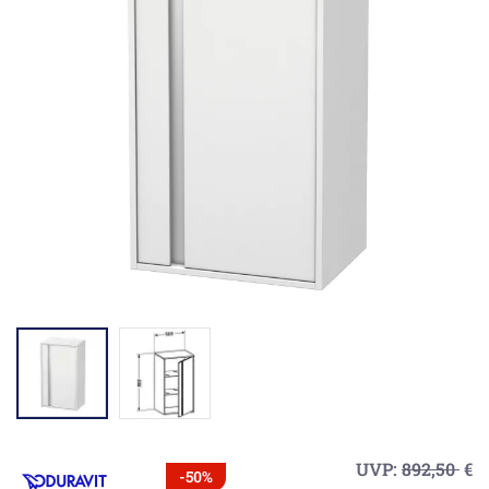
UVP:
892,50
€
-50%