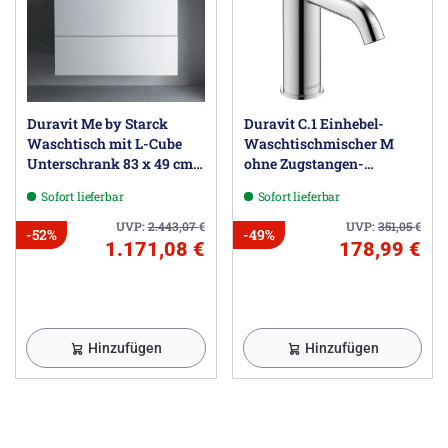
Duravit Me by Starck
Duravit C.1 Einhebel-
Waschtisch mit L-Cube
Waschtischmischer M
Unterschrank 83 x 49 cm
ohne Zugstangen-
mit 2 Schubkästen
Ablaufgarnitur
Sofort lieferbar
Sofort lieferbar
UVP:
2.443,07
€
UVP:
351,05
€
-52%
-49%
1.171,08 €
178,99 €
Hinzufügen
Hinzufügen