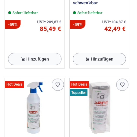
schwenkbar
Sofort lieferbar
Sofort lieferbar
UVP:
209,87
€
UVP:
104,87
€
-59%
-59%
85,49 €
42,49 €
Hinzufügen
Hinzufügen
Hot Deals
Hot Deals
Topseller