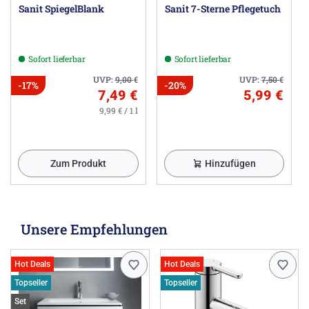
Sanit SpiegelBlank
Sanit 7-Sterne Pflegetuch
Sofort lieferbar
Sofort lieferbar
UVP:
9,00
€
UVP:
7,50
€
-17%
-20%
7,49 €
5,99 €
9,99 € / 1 l
Zum Produkt
Hinzufügen
Unsere Empfehlungen
Hot Deals
Hot Deals
Topseller
Topseller
Set