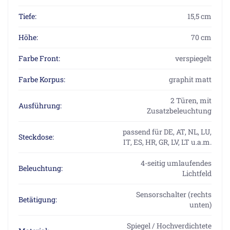
Tiefe:
15,5 cm
Höhe:
70 cm
Farbe Front:
verspiegelt
Farbe Korpus:
graphit matt
2 Türen, mit
Ausführung:
Zusatzbeleuchtung
passend für DE, AT, NL, LU,
Steckdose:
IT, ES, HR, GR, LV, LT u.a.m.
4-seitig umlaufendes
Beleuchtung:
Lichtfeld
Sensorschalter (rechts
Betätigung:
unten)
Spiegel / Hochverdichtete