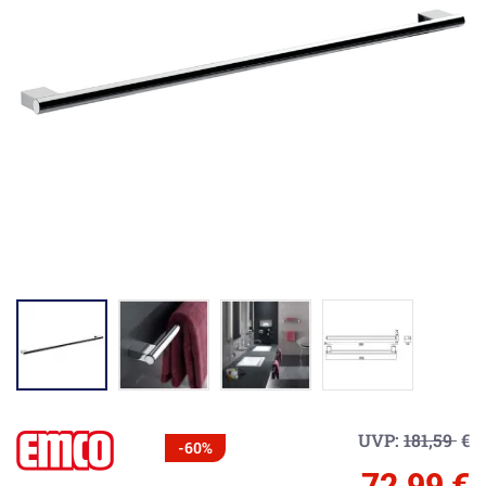
UVP:
181,59
€
-60%
72,99 €