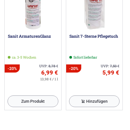
Sanit ArmaturenGlanz
Sanit 7-Sterne Pflegetuch
ca. 3-5 Wochen
Sofort lieferbar
UVP:
8,78
€
UVP:
7,50
€
-20%
-20%
6,99 €
5,99 €
13,98 € / 1 l
Zum Produkt
Hinzufügen