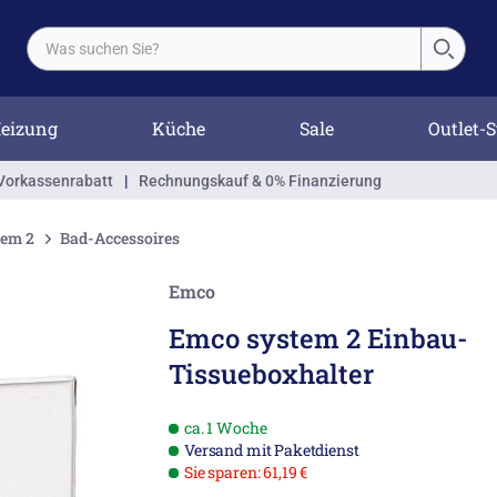
eizung
Küche
Sale
Outlet-S
Vorkassenrabatt
|
Rechnungskauf & 0% Finanzierung
tem 2
Bad-Accessoires
Emco
Emco system 2 Einbau-
Tissueboxhalter
ca. 1 Woche
Versand mit Paketdienst
Sie sparen: 61,19 €