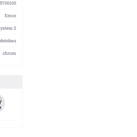
55700100
Emco
system 2
deinbau
chrom