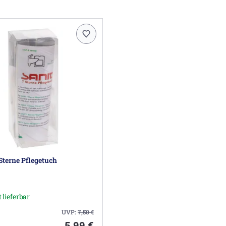
Sterne Pflegetuch
 lieferbar
UVP:
7,50
€
5,99 €