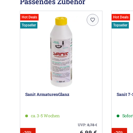
Passendes Zubehör
Hot Deals
Hot Deals
Topseller
Topseller
Sanit ArmaturenGlanz
Sanit 7-
ca. 3-5 Wochen
Sofort
UVP:
8,78
€
6,99 €
-20%
-20%