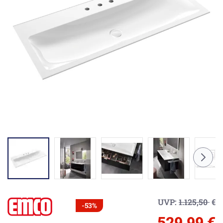
UVP:
1.125,50
€
-53%
529,99 €