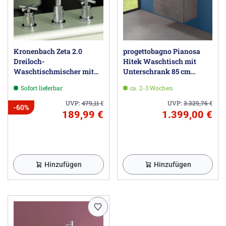
Kronenbach Zeta 2.0
progettobagno Pianosa
Dreiloch-
Hitek Waschtisch mit
Waschtischmischer mit
Unterschrank 85 cm
Ablaufgarnitur
wandhängend
Sofort lieferbar
ca. 2-3 Wochen
UVP:
479,11
€
UVP:
3.329,76
€
-60%
189,99 €
1.399,00 €
Hinzufügen
Hinzufügen