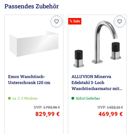
Passendes Zubehör
% Sale
Emco Waschtisch-
ALLUVION Minerva
Unterschrank 120 cm
Edelstahl 3-Loch
Waschtischarmatur mit
hohem Auslauf 150,
ca. 2-3 Wochen
Sofort lieferbar
wassersparend
UVP:
1.703,96
€
UVP:
1.022,21
€
829,99 €
469,99 €