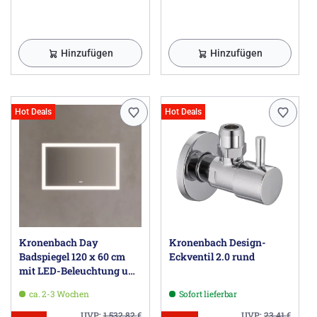
Hinzufügen
Hinzufügen
Hot Deals
Hot Deals
Kronenbach Day
Kronenbach Design-
Badspiegel 120 x 60 cm
Eckventil 2.0 rund
mit LED-Beleuchtung und
Antibeschlag
ca. 2-3 Wochen
Sofort lieferbar
UVP:
1.532,82
€
UVP:
23,41
€