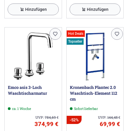
Hinzufügen
Hinzufügen
Hot Deals
Topseller
Emco asis 3-Loch
Kronenbach Plantec 2.0
Waschtischarmatur
Waschtisch-Element 112
cm
ca. 1 Woche
Sofort lieferbar
UVP:
784,69
€
UVP:
144,45
€
-52%
374,99 €
69,99 €