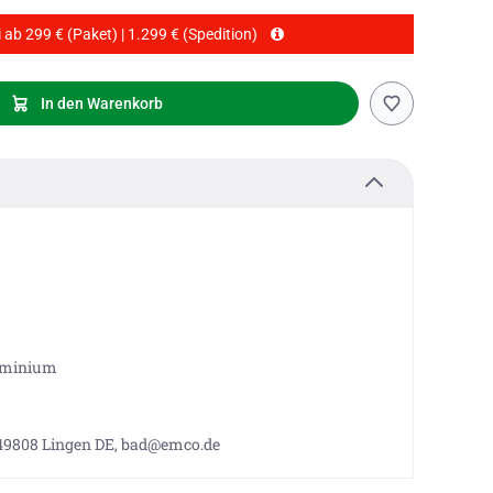
 ab 299 € (Paket) | 1.299 € (Spedition)
In den Warenkorb
luminium
 49808 Lingen DE, bad@emco.de