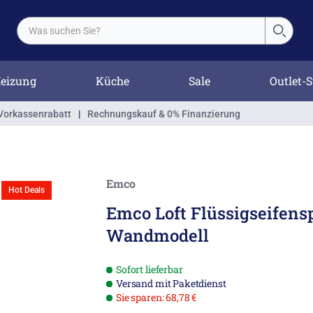
eizung
Küche
Sale
Outlet-S
Vorkassenrabatt
|
Rechnungskauf & 0% Finanzierung
Emco
Hot Deals
Emco Loft Flüssigseifens
Wandmodell
Sofort lieferbar
Versand mit Paketdienst
Sie sparen: 68,78 €