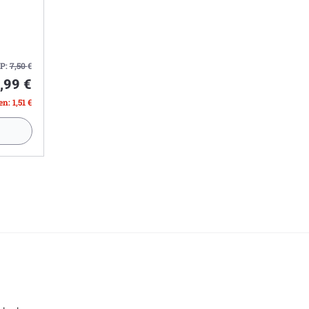
P:
7,50
€
,99 €
n: 1,51 €