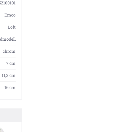
52100101
Emco
Loft
dmodell
chrom
7 cm
11,3 cm
16 cm