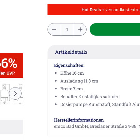
Hot Deals
+ versandkostenfrei
Artikeldetails
66%
Eigenschaften:
Höhe 16 cm
den UVP
Ausladung 11,3 cm
Breite 7 cm
Behälter Kristallglas satiniert
Dosierpumpe Kunststoff, Standfuß A
Herstellerinformationen
emco Bad GmbH, Breslauer Straße 34-38,