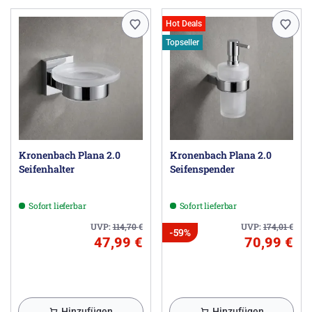
Hot Deals
Topseller
Kronenbach Plana 2.0
Kronenbach Plana 2.0
Seifenhalter
Seifenspender
Sofort lieferbar
Sofort lieferbar
UVP:
114,70
€
UVP:
174,01
€
-59%
47,99 €
70,99 €
Hinzufügen
Hinzufügen