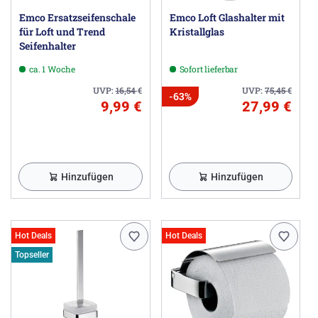
Emco Ersatzseifenschale
Emco Loft Glashalter mit
für Loft und Trend
Kristallglas
Seifenhalter
ca. 1 Woche
Sofort lieferbar
UVP:
16,54
€
UVP:
75,45
€
-63%
9,99 €
27,99 €
Hinzufügen
Hinzufügen
Hot Deals
Hot Deals
Topseller