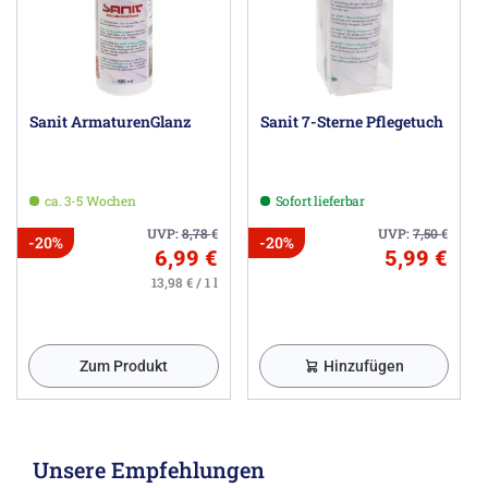
Sanit ArmaturenGlanz
Sanit 7-Sterne Pflegetuch
ca. 3-5 Wochen
Sofort lieferbar
UVP:
8,78
€
UVP:
7,50
€
-20%
-20%
6,99 €
5,99 €
13,98 € / 1 l
Zum Produkt
Hinzufügen
Unsere Empfehlungen