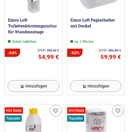
Emco Loft
Emco Loft Papierhalter
Toilettenbürstengarnitur
mit Deckel
für Wandmontage
Sofort lieferbar
ca. 1 Woche
UVP:
153,51
€
UVP:
156,49
€
-64%
-62%
54,99 €
59,99 €
Hinzufügen
Hinzufügen
Hot Deals
Hot Deals
Topseller
Topseller