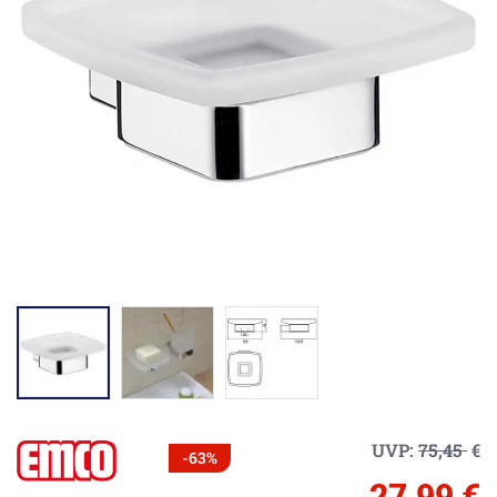
UVP:
75,45
€
-63%
27,99 €