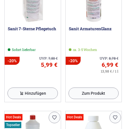
Sanit 7-Sterne Pflegetuch
Sanit ArmaturenGlanz
Sofort lieferbar
ca. 3-5 Wochen
UVP:
7,50
€
UVP:
8,78
€
-20%
-20%
5,99 €
6,99 €
13,98 € / 1 l
Hinzufügen
Zum Produkt
Hot Deals
Hot Deals
Topseller