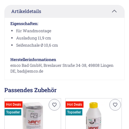
Artikeldetails
Eigenschaften:
für Wandmontage
Ausladung 11,9 cm
Seifenschale Ø 10,6 cm
Herstellerinformationen
emco Bad GmbH, Breslauer Straße 34-38, 49808 Lingen
DE, bad@emco.de
Passendes Zubehör
Hot Deals
Hot Deals
Topseller
Topseller