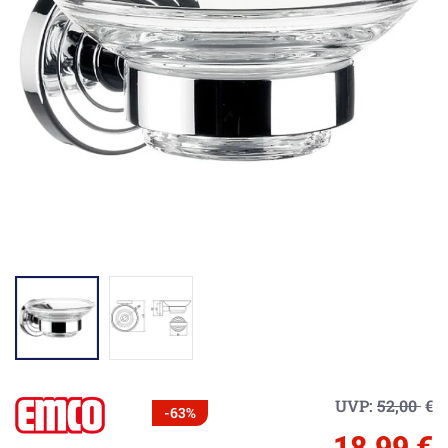
UVP:
52,00
€
-63%
18,99 €