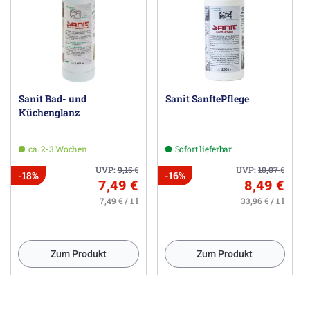
Sanit Bad- und
Sanit SanftePflege
Küchenglanz
ca. 2-3 Wochen
Sofort lieferbar
UVP:
9,15
€
UVP:
10,07
€
-18%
-16%
7,49 €
8,49 €
7,49 € / 1 l
33,96 € / 1 l
Zum Produkt
Zum Produkt