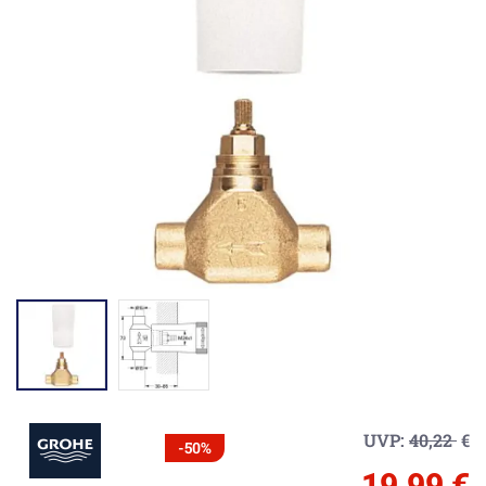
UVP:
40,22
€
-50%
19,99 €