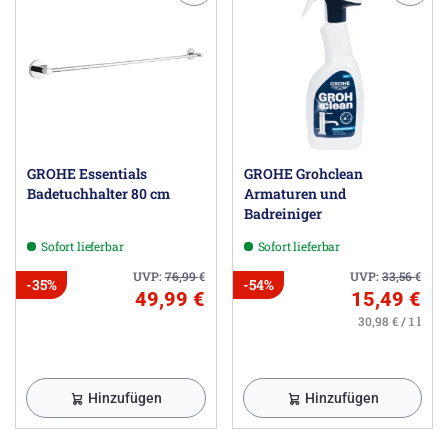
GROHE Essentials
GROHE Grohclean
Badetuchhalter 80 cm
Armaturen und
Badreiniger
Sofort lieferbar
Sofort lieferbar
UVP:
76,99
€
UVP:
33,56
€
-35%
-54%
49,99 €
15,49 €
30,98 € / 1 l
Hinzufügen
Hinzufügen