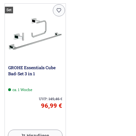
Set
GROHE Essentials Cube
Bad-Set 3 in 1
ca. 1 Woche
UVP:
149,46
€
96,99 €
Hinzufügen