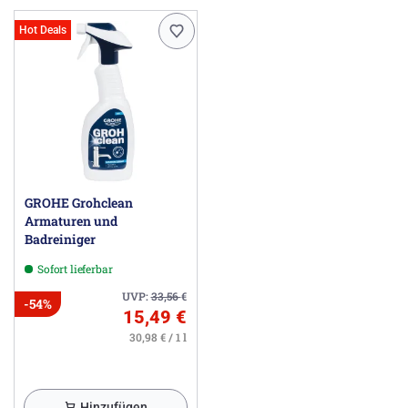
Hot Deals
GROHE Grohclean
Armaturen und
Badreiniger
Sofort lieferbar
UVP:
33,56
€
-54%
15,49 €
30,98 € / 1 l
Hinzufügen