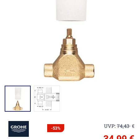
UVP:
74,43
€
-53%
34,99 €