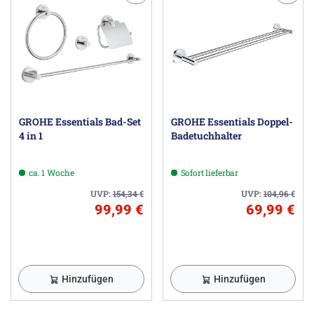
GROHE Essentials Bad-Set
GROHE Essentials Doppel-
4 in 1
Badetuchhalter
ca. 1 Woche
Sofort lieferbar
UVP:
154,34
€
UVP:
104,96
€
99,99 €
69,99 €
Hinzufügen
Hinzufügen