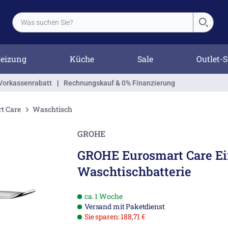
eizung
Küche
Sale
Outlet-S
Vorkassenrabatt
|
Rechnungskauf & 0% Finanzierung
t Care
Waschtisch
GROHE
GROHE Eurosmart Care E
Waschtischbatterie
ca. 1 Woche
Versand mit Paketdienst
Sie sparen: 188,71 €