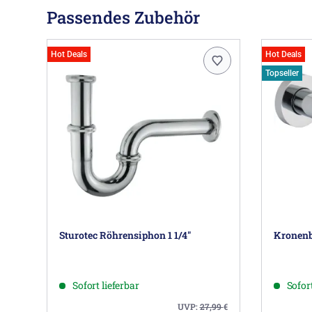
Passendes Zubehör
Hot Deals
Hot Deals
Topseller
Sturotec Röhrensiphon 1 1/4"
Kronenb
Sofort lieferbar
Sofort
UVP:
27,99
€