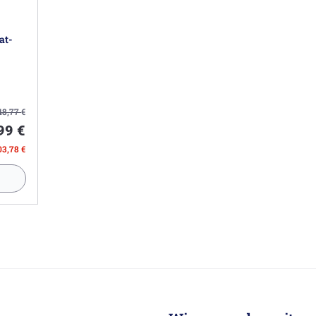
at-
48,77
€
99 €
03,78 €