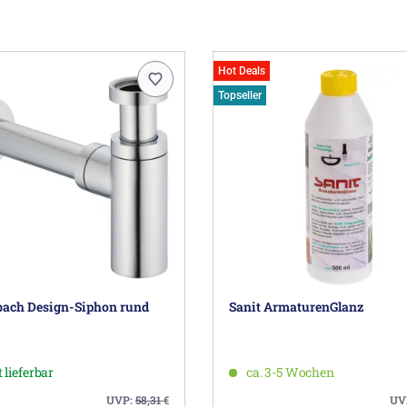
Hot Deals
Topseller
ach Design-Siphon rund
Sanit ArmaturenGlanz
 lieferbar
ca. 3-5 Wochen
UVP:
58,31
€
UV