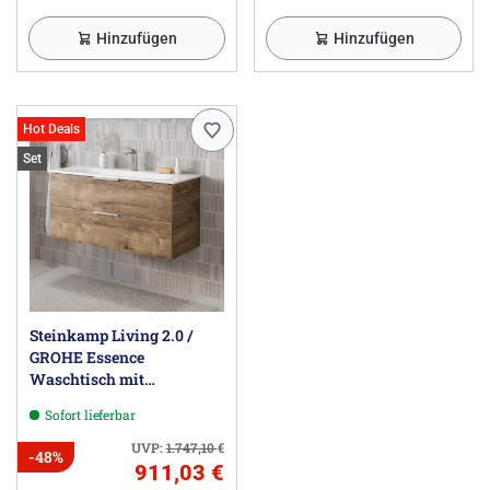
Hinzufügen
Hinzufügen
Hot Deals
Set
Steinkamp Living 2.0 /
GROHE Essence
Waschtisch mit
Unterschrank 100 cm
Sofort lieferbar
UVP:
1.747,10
€
-48%
911,03 €