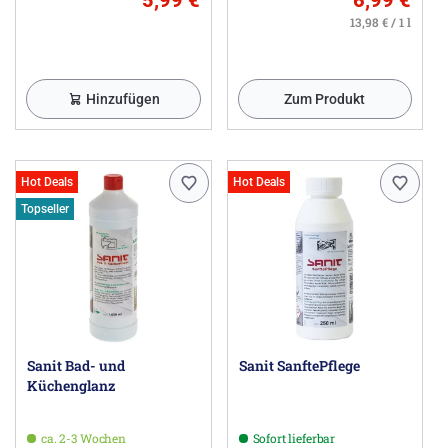
13,98 € / 1 l
Hinzufügen
Zum Produkt
Hot Deals
Hot Deals
Topseller
Sanit Bad- und
Sanit SanftePflege
Küchenglanz
ca. 2-3 Wochen
Sofort lieferbar