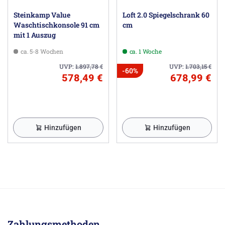
Steinkamp Value
Loft 2.0 Spiegelschrank 60
Waschtischkonsole 91 cm
cm
mit 1 Auszug
ca. 5-8 Wochen
ca. 1 Woche
UVP:
1.897,78
€
UVP:
1.703,15
€
-60%
578,49 €
678,99 €
Hinzufügen
Hinzufügen
Zahlungsmethoden