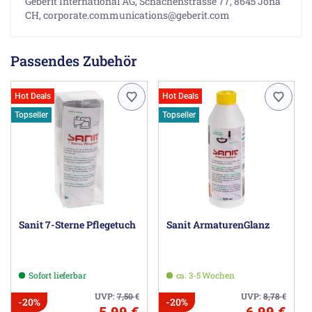
Geberit International AG, Schachenstrasse 77, 8645 Jona
CH, corporate.communications@geberit.com
Passendes Zubehör
Hot Deals
Hot Deals
Topseller
Topseller
Sanit 7-Sterne Pflegetuch
Sanit ArmaturenGlanz
Sofort lieferbar
ca. 3-5 Wochen
UVP:
7,50
€
UVP:
8,78
€
-20%
-20%
5,99 €
6,99 €