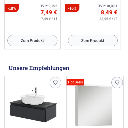
UVP:
9,15
€
UVP:
10,07
€
-18%
-16%
7,49 €
8,49 €
7,49 € / 1 l
33,96 € / 1 l
Zum Produkt
Zum Produkt
Unsere Empfehlungen
Hot Deals