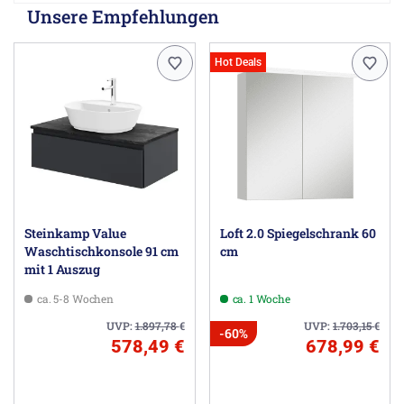
Unsere Empfehlungen
Hot Deals
Steinkamp Value
Loft 2.0 Spiegelschrank 60
Waschtischkonsole 91 cm
cm
mit 1 Auszug
ca. 5-8 Wochen
ca. 1 Woche
UVP:
1.897,78
€
UVP:
1.703,15
€
-60%
578,49 €
678,99 €