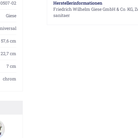
30507-02
Herstellerinformationen
Friedrich Wilhelm Giese GmbH & Co. KG, Zo
sanitaer
Giese
niversal
57,6 cm
22,7 cm
7 cm
chrom