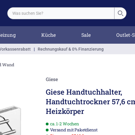
eizung
Küche
Sale
Outlet-S
Vorkassenrabatt
|
Rechnungskauf & 0% Finanzierung
nd Wand
Giese
Giese Handtuchhalter,
Handtuchtrockner 57,6 cm
Heizkörper
ca. 1-2 Wochen
Versand mit Paketdienst