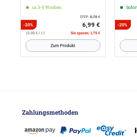
ca. 3-5 Wochen
Sofort
UVP:
8,78
€
6,99 €
-20%
-20%
13,98 € / 1 l
Sie sparen: 1,79 €
Zum Produkt
Zahlungsmethoden