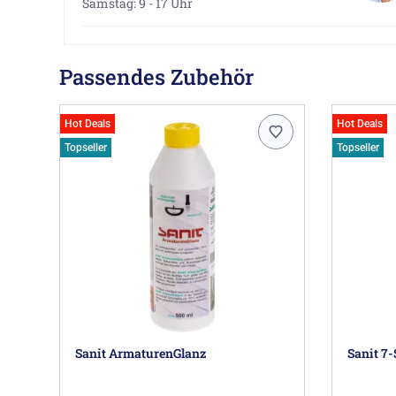
Samstag: 9 - 17 Uhr
Passendes Zubehör
Hot Deals
Hot Deals
Topseller
Topseller
Sanit ArmaturenGlanz
Sanit 7-