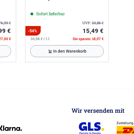
Sofort lieferbar
76,99
€
UVP:
33,56
€
99 €
15,49 €
-54%
27,00 €
30,98 € / 1 l
Sie sparen: 18,07 €
In den Warenkorb
Wir versenden mit