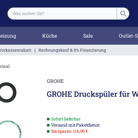
eizung
Küche
Sale
Outlet-S
Vorkassenrabatt
|
Rechnungskauf & 0% Finanzierung
rinal
GROHE
GROHE Druckspüler für 
Sofort lieferbar
Versand mit Paketdienst
Sie sparen: 116,99 €