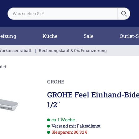
eizung
Küche
Sale
Outlet-S
Vorkassenrabatt
|
Rechnungskauf & 0% Finanzierung
idet
GROHE
GROHE Feel Einhand-Bidet
1/2"
ca. 1 Woche
Versand mit Paketdienst
Sie sparen: 86,32 €