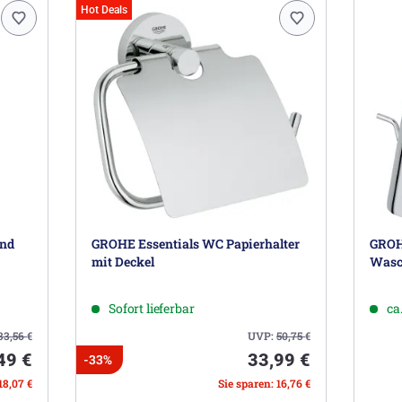
Hot Deals
und
GROHE Essentials WC Papierhalter
GROH
mit Deckel
Wasch
Sofort lieferbar
ca
33,56
€
UVP:
50,75
€
49 €
33,99 €
-33%
18,07 €
Sie sparen: 16,76 €