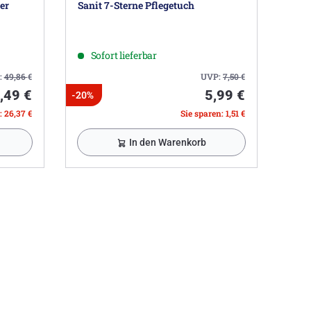
er
Sanit 7-Sterne Pflegetuch
Sofort lieferbar
:
49,86
€
UVP:
7,50
€
,49 €
5,99 €
-20%
: 26,37 €
Sie sparen: 1,51 €
In den Warenkorb