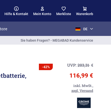
Hilfe & Kontakt
Mein Konto
Merkliste
Warenkorb
tore
DE
Sie haben Fragen? - MEGABAD Kundenservice
UVP:
203,31
€
-42%
batterie,
116,99 €
inkl. MwSt.,
zzgl. Versand