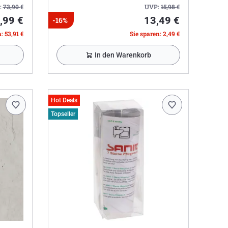
:
73,90
€
UVP:
15,98
€
,99 €
13,49 €
-16%
: 53,91 €
Sie sparen: 2,49 €
In den Warenkorb
Hot Deals
Topseller