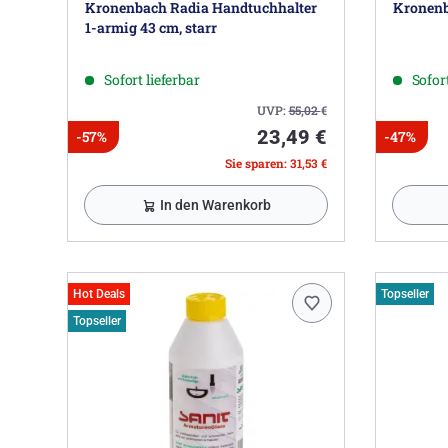
Kronenbach Radia Handtuchhalter
Kronenb
1-armig 43 cm, starr
Sofort lieferbar
Sofort
UVP:
55,02
€
23,49 €
-57%
-47%
Sie sparen: 31,53 €
In den Warenkorb
Hot Deals
Topseller
Topseller