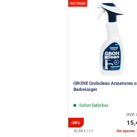
Hot Deals
GROHE Grohclean Armaturen 
Badreiniger
Sofort lieferbar
UVP:
15,
-54%
30,98 € / 1 l
Sie sparen: 