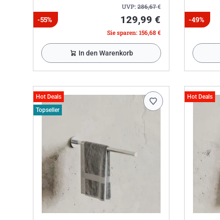
UVP:
286,67
€
129,99 €
-55%
-49%
Sie sparen: 156,68 €
In den Warenkorb
Hot Deals
Hot Deals
Topseller