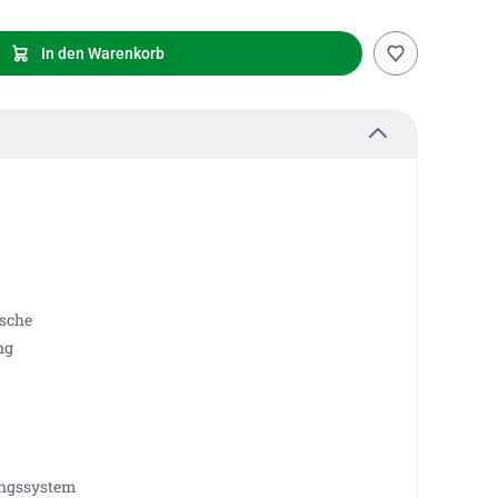
In den Warenkorb
sche
ng
ungssystem