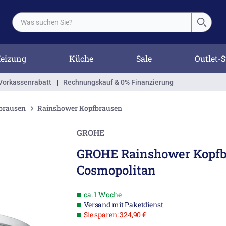
eizung
Küche
Sale
Outlet-S
Vorkassenrabatt
|
Rechnungskauf & 0% Finanzierung
brausen
Rainshower Kopfbrausen
GROHE
GROHE Rainshower Kopfb
Cosmopolitan
ca. 1 Woche
Versand mit Paketdienst
Sie sparen: 324,90 €