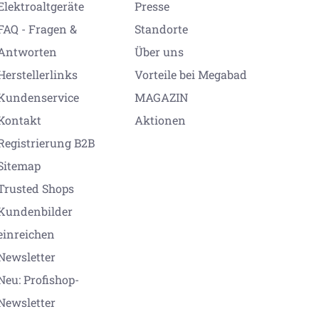
Elektroaltgeräte
Presse
FAQ - Fragen &
Standorte
Antworten
Über uns
Herstellerlinks
Vorteile bei Megabad
Kundenservice
MAGAZIN
Kontakt
Aktionen
Registrierung B2B
Sitemap
Trusted Shops
Kundenbilder
einreichen
Newsletter
Neu: Profishop-
Newsletter