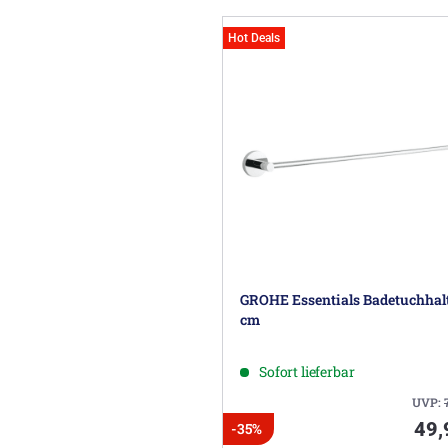
Hot Deals
GROHE Essentials Badetuchhalt
cm
Sofort lieferbar
UVP:
49,
-35%