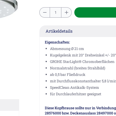
Artikeldetails
Eigenschaften:
Abmessung Ø 21 cm
Kugelgelenk mit 20° Drehwinkel +/- 20
GROHE StarLight® Chromoberflächen
Normalstrahl (breites Strahlbild)
ab 0,5 bar Fließdruck
mit Durchflusskonstanthalter 5,8 l/min
SpeedClean Antikalk-System
für Durchlauferhitzer geeignet
Diese Kopfbrause sollte nur in Verbindun
28576000 bzw. Deckenauslass 28497000 o