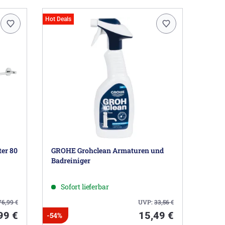
Hot Deals
er 80
GROHE Grohclean Armaturen und
Badreiniger
Sofort lieferbar
76,99
€
UVP:
33,56
€
99 €
15,49 €
-54%