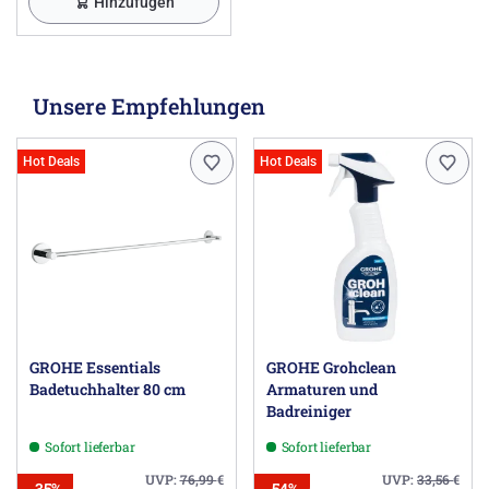
Hinzufügen
Unsere Empfehlungen
Hot Deals
Hot Deals
GROHE Essentials
GROHE Grohclean
Badetuchhalter 80 cm
Armaturen und
Badreiniger
Sofort lieferbar
Sofort lieferbar
UVP:
76,99
€
UVP:
33,56
€
-35%
-54%