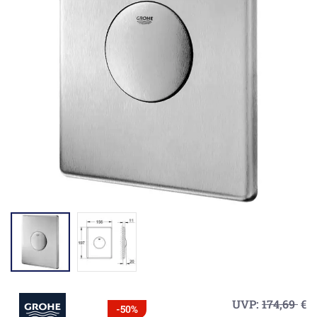
UVP:
174,69
€
-50%