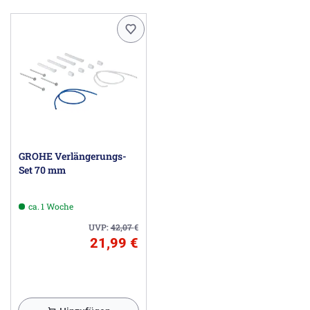
GROHE Verlängerungs-
Set 70 mm
ca. 1 Woche
UVP:
42,07
€
21,99 €