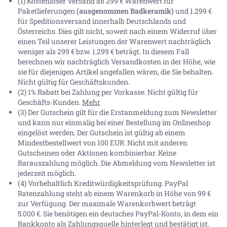
(1) Kostenloser Versand ab 299 € Warenwert für
Paketlieferungen
(ausgenommen Badkeramik)
und 1.299 €
für Speditionsversand innerhalb Deutschlands und
Österreichs. Dies gilt nicht, soweit nach einem Widerruf über
einen Teil unserer Leistungen der Warenwert nachträglich
weniger als 299 € bzw. 1.299 € beträgt. In diesem Fall
berechnen wir nachträglich Versandkosten in der Höhe, wie
sie für diejenigen Artikel angefallen wären, die Sie behalten.
Nicht gültig für Geschäftskunden.
(2) 1% Rabatt bei Zahlung per Vorkasse. Nicht gültig für
Geschäfts-Kunden.
Mehr
(3) Der Gutschein gilt für die Erstanmeldung zum Newsletter
und kann nur einmalig bei einer Bestellung im Onlineshop
eingelöst werden. Der Gutschein ist gültig ab einem
Mindestbestellwert von 100 EUR. Nicht mit anderen
Gutscheinen oder Aktionen kombinierbar. Keine
Barauszahlung möglich. Die Abmeldung vom Newsletter ist
jederzeit möglich.
(4) Vorbehaltlich Kreditwürdigkeitsprüfung. PayPal
Ratenzahlung steht ab einem Warenkorb in Höhe von
99 €
zur Verfügung. Der maximale Warenkorbwert beträgt
5.000 €
. Sie benötigen ein deutsches PayPal-Konto, in dem ein
Bankkonto als Zahlungsquelle hinterlegt und bestätigt ist.