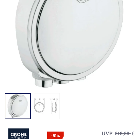
UVP:
318,38
€
-51%