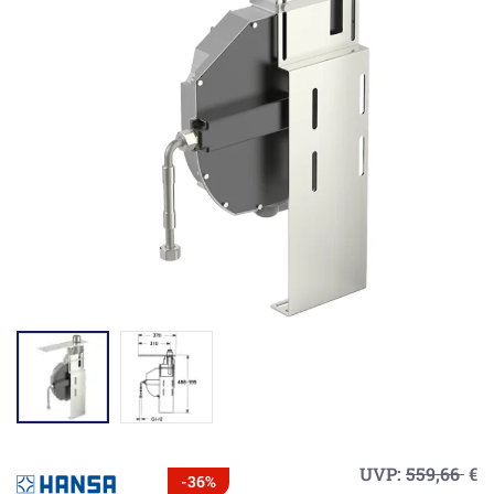
UVP:
559,66
€
-36%