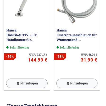
Hansa
Hansa
HANSAACTIVEJET
Ersatzbrauseschlauch für
Handbrause für
Wannenrand-
Wannenrand-/Fliesenrandmontage
Brausearmatur
Sofort lieferbar
Sofort lieferbar
1-Loch
UVP:
227,17
€
UVP:
51,29
€
-36%
-38%
144,99 €
31,99 €
Hinzufügen
Hinzufügen
Unsere Empfehlungen