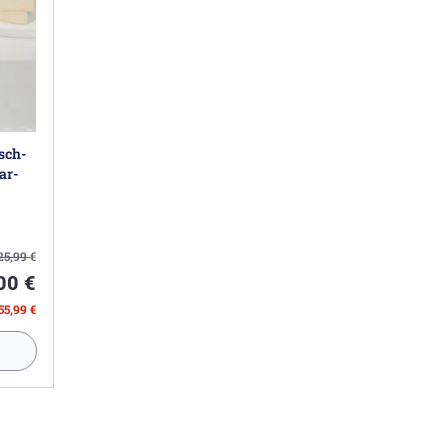
sch-
ar-
arend
25,99
€
00 €
55,99 €