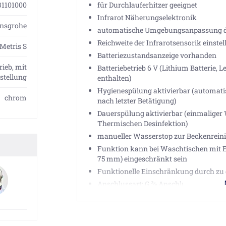
31101000
für Durchlauferhitzer geeignet
Infrarot Näherungselektronik
nsgrohe
automatische Umgebungsanpassung de
Reichweite der Infrarotsensorik einstel
Metris S
Batteriezustandsanzeige vorhanden
rieb, mit
Batteriebetrieb 6 V (Lithium Batterie, 
stellung
enthalten)
Hygienespülung aktivierbar (automati
chrom
nach letzter Betätigung)
Dauerspülung aktivierbar (einmaliger 
Thermischen Desinfektion)
manueller Wasserstop zur Beckenrein
Funktion kann bei Waschtischen mit 
75 mm) eingeschränkt sein
Funktionelle Einschränkung durch zu
Anschlussart: G ⅜ Anschlussschläuch
Anschlussgröße: DN15
TÜV geprüft
Lieferumfang: mit zwei Filtereinheiten