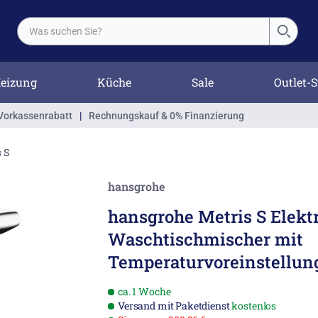
eizung
Küche
Sale
Outlet-S
Vorkassenrabatt
|
Rechnungskauf & 0% Finanzierung
 S
hansgrohe
hansgrohe Metris S Elekt
Waschtischmischer mit
Temperaturvoreinstellun
ca. 1 Woche
Versand mit Paketdienst
kostenlos