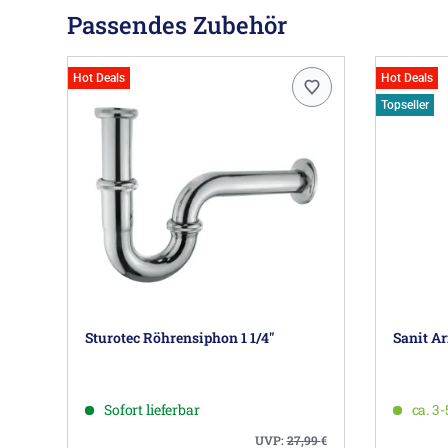
Passendes Zubehör
Hot Deals
Hot Deals
Topseller
Sturotec Röhrensiphon 1 1/4"
Sanit A
Sofort lieferbar
ca. 3
UVP:
27,99
€