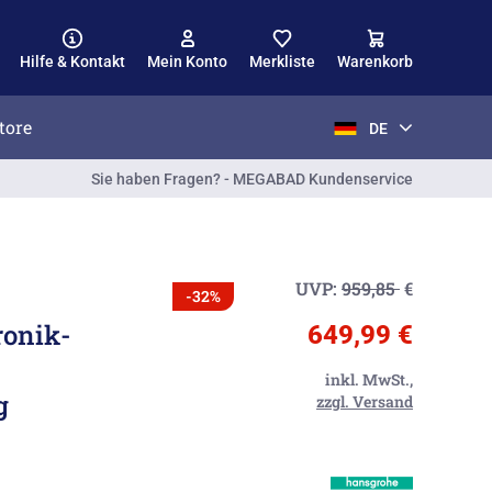
Hilfe & Kontakt
Mein Konto
Merkliste
Warenkorb
tore
DE
Sie haben Fragen? - MEGABAD Kundenservice
UVP:
959,85
€
-32%
ronik-
649,99 €
inkl. MwSt.,
g
zzgl. Versand