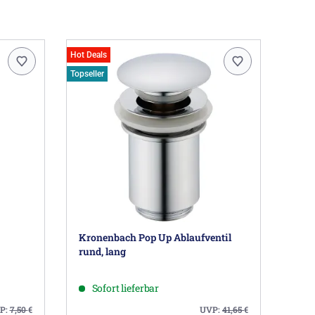
 bestehenden Eckventilen. Filtereinsatz entnehmbar
hläuchen
Hot Deals
Topseller
7761 Schiltach DE, info@hansgrohe.de
Kronenbach Pop Up Ablaufventil
rund, lang
Sofort lieferbar
P:
7,50
€
UVP:
41,65
€