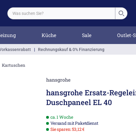
eizung
Küche
Sale
Outlet-S
Vorkassenrabatt
|
Rechnungskauf & 0% Finanzierung
Kartuschen
hansgrohe
hansgrohe Ersatz-Regelei
Duschpaneel EL 40
ca. 1 Woche
Versand mit Paketdienst
Sie sparen: 53,12 €