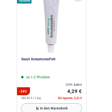
Topseller
Sanit ArmaturenFett
ca. 1-2 Wochen
UVP:
6,50
€
4,29 €
-34%
186,52 € / 1 kg
Sie sparen: 2,21 €
In den Warenkorb