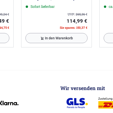
Strahlregler 5L/Min
Sofort lieferbar
ca
00,24
€
UVP:
265,36
€
49 €
114,99 €
44,75 €
Sie sparen: 150,37 €
In den Warenkorb
Wir versenden mit