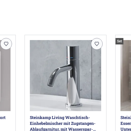
Set
ort
Steinkamp Living Waschtisch-
Stein
Einhebelmischer mit Zugstangen-
Esse
Ablaufgarnitur, mit Wasserspar-
Unte