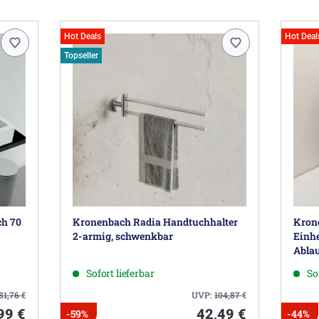
Hot Deals
Hot Deal
Topseller
ch 70
Kronenbach Radia Handtuchhalter
Kron
2-armig, schwenkbar
Einh
Ablau
Sofort lieferbar
So
81,76
€
UVP:
104,87
€
99 €
42,49 €
-59%
-44%