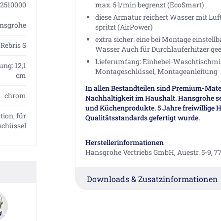
2510000
max. 5 l/min begrenzt (EcoSmart)
diese Armatur reichert Wasser mit Luft
nsgrohe
spritzt (AirPower)
extra sicher: eine bei Montage einste
Rebris S
Wasser Auch für Durchlauferhitzer geeig
Lieferumfang: Einhebel-Waschtischmis
ung: 12,1
Montageschlüssel, Montageanleitung
cm
In allen Bestandteilen sind Premium-Mater
chrom
Nachhaltigkeit im Haushalt. Hansgrohe se
und Küchenprodukte. 5 Jahre freiwillige H
ion, für
Qualitätsstandards gefertigt wurde.
chüssel
Herstellerinformationen
Hansgrohe Vertriebs GmbH, Auestr. 5-9, 7
Downloads & Zusatzinformationen