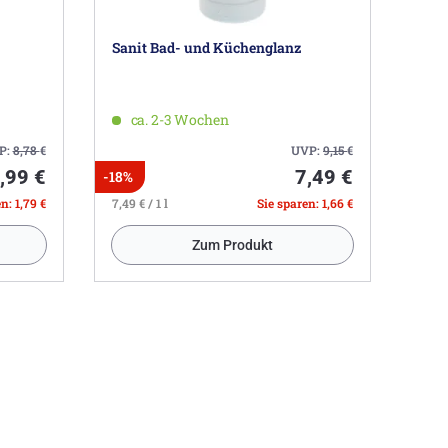
Sanit Bad- und Küchenglanz
ca. 2-3 Wochen
P:
8,78
€
UVP:
9,15
€
,99 €
7,49 €
-18%
n: 1,79 €
7,49 € / 1 l
Sie sparen: 1,66 €
Zum Produkt