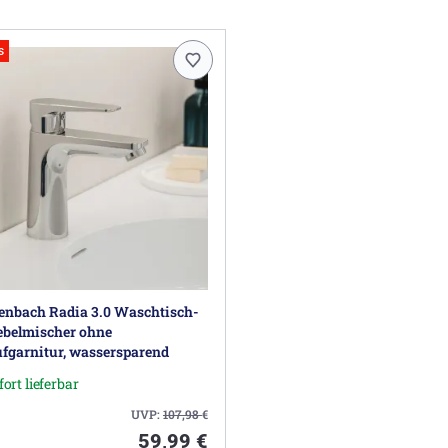
s
enbach Radia 3.0 Waschtisch-
ebelmischer ohne
fgarnitur, wassersparend
fort lieferbar
UVP:
107,98
€
59,99 €