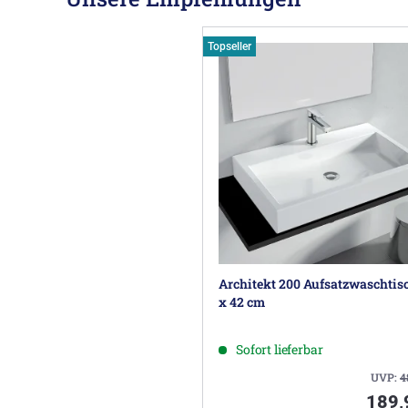
Topseller
Architekt 200 Aufsatzwaschtis
x 42 cm
Sofort lieferbar
UVP:
4
189,