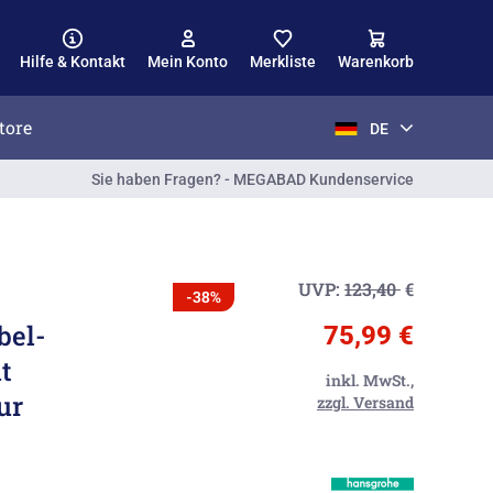
Hilfe & Kontakt
Mein Konto
Merkliste
Warenkorb
tore
DE
Sie haben Fragen? - MEGABAD Kundenservice
UVP:
123,40
€
-38%
bel-
75,99 €
t
inkl. MwSt.,
ur
zzgl. Versand