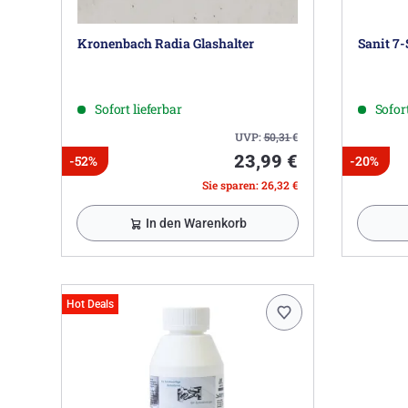
Kronenbach Radia Glashalter
Sanit 7-
Sofort lieferbar
Sofort
UVP:
50,31
€
23,99 €
-52%
-20%
Sie sparen: 26,32 €
In den Warenkorb
Hot Deals