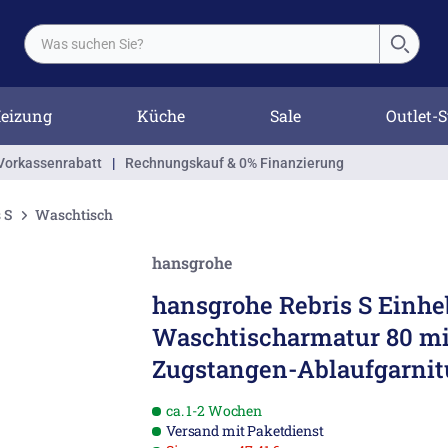
eizung
Küche
Sale
Outlet-S
Vorkassenrabatt
|
Rechnungskauf & 0% Finanzierung
 S
Waschtisch
hansgrohe
hansgrohe Rebris S Einhe
Waschtischarmatur 80 mi
Zugstangen-Ablaufgarnit
ca. 1-2 Wochen
Versand mit Paketdienst