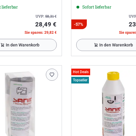
 lieferbar
Sofort lieferbar
UVP:
58,31
€
UVP
28,49 €
23
-57%
Sie sparen: 29,82 €
Sie sparen
In den Warenkorb
In den Warenkorb
Hot Deals
Topseller