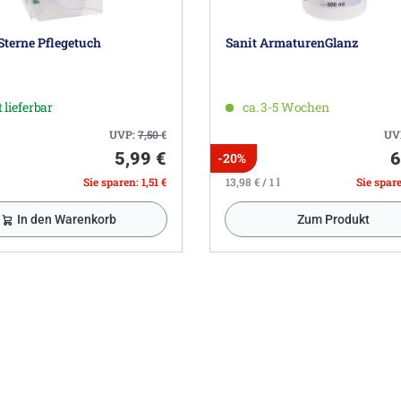
Sterne Pflegetuch
Sanit ArmaturenGlanz
 lieferbar
ca. 3-5 Wochen
UVP:
7,50
€
UV
5,99 €
6
-20%
Sie sparen: 1,51 €
13,98 € / 1 l
Sie spare
In den Warenkorb
Zum Produkt