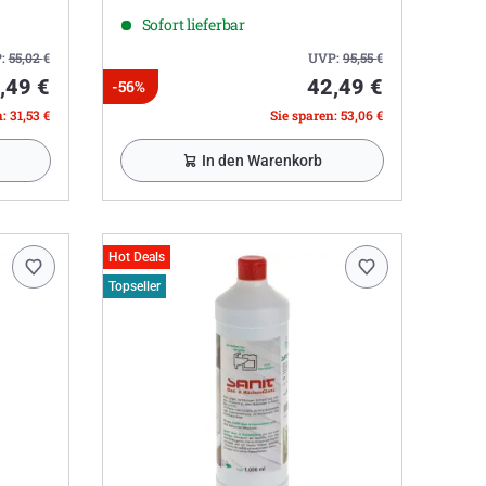
Sofort lieferbar
:
55,02
€
UVP:
95,55
€
,49 €
42,49 €
-56%
: 31,53 €
Sie sparen: 53,06 €
In den Warenkorb
Hot Deals
Topseller