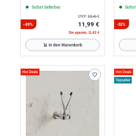
Sofort lieferbar
Sofort
UVP:
23,41
€
11,99 €
-49%
-51%
Sie sparen: 11,42 €
In den Warenkorb
Hot Deals
Hot Deals
Topseller