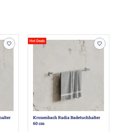
Hot Deals
alter
Kronenbach Radia Badetuchhalter
60 cm