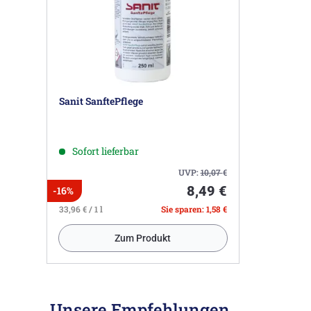
Sanit SanftePflege
Sofort lieferbar
UVP:
10,07
€
8,49 €
-16%
33,96 € / 1 l
Sie sparen: 1,58 €
Zum Produkt
Unsere Empfehlungen