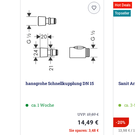
Hot Deals
Topseller
hansgrohe Schnellkupplung DN 15
Sanit A
ca. 1 Woche
ca. 3
UVP:
17,97
€
14,49 €
-20%
Sie sparen: 3,48 €
13,98 € / 1