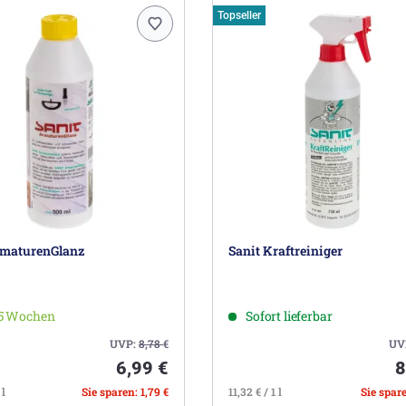
Topseller
rmaturenGlanz
Sanit Kraftreiniger
-5 Wochen
Sofort lieferbar
UVP:
8,78
€
UV
6,99 €
8
 l
Sie sparen: 1,79 €
11,32 € / 1 l
Sie spare