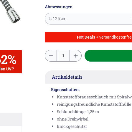
Abmessungen
L: 125 cm
Hot Deals
+ versandkostenfrei
62%
den UVP
Artikeldetails
Eigenschaften:
Kunststoffbrauseschlauch mit Spiralw
reinigungsfreundliche Kunststoffhülle
Schlauchlänge: 1,25 m
ohne Drehwirbel
knickgeschützt