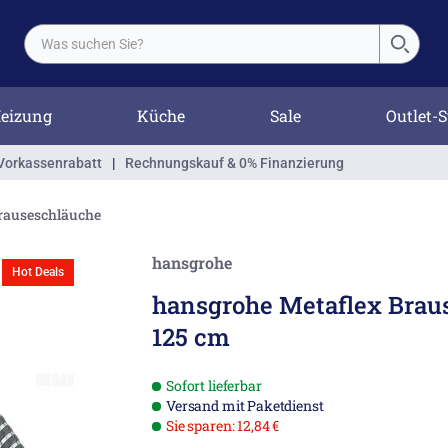
eizung
Küche
Sale
Outlet-S
Vorkassenrabatt
|
Rechnungskauf & 0% Finanzierung
rauseschläuche
hansgrohe
Hot Deals
hansgrohe Metaflex Brau
125 cm
Sofort lieferbar
Versand mit Paketdienst
Sie sparen: 12,84 €