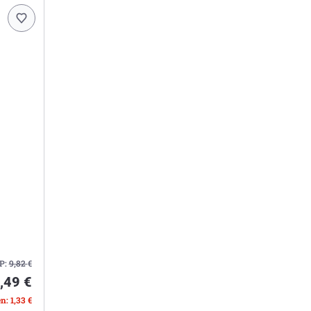
P:
9,82
€
,49 €
n: 1,33 €