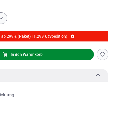
 ab 299 € (Paket) | 1.299 € (Spedition)
In den Warenkorb
icklung