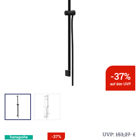
-37%
auf den UVP
UVP:
153,27
€
-37%