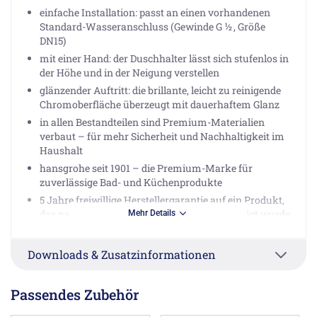
einfache Installation: passt an einen vorhandenen
Standard-Wasseranschluss (Gewinde G ½ , Größe
DN15)
mit einer Hand: der Duschhalter lässt sich stufenlos in
der Höhe und in der Neigung verstellen
glänzender Auftritt: die brillante, leicht zu reinigende
Chromoberfläche überzeugt mit dauerhaftem Glanz
in allen Bestandteilen sind Premium-Materialien
verbaut – für mehr Sicherheit und Nachhaltigkeit im
Haushalt
hansgrohe seit 1901 – die Premium-Marke für
zuverlässige Bad- und Küchenprodukte
5 Jahre freiwillige Herstellergarantie auf ein Produkt,
das nach höchsten Qualitätsstandards gefertigt wurde
Mehr Details
Herstellerinformationen
Downloads & Zusatzinformationen
Hansgrohe Vertriebs GmbH, Auestr. 5-9, 77761 Schiltach
DE, info@hansgrohe.de
Passendes Zubehör