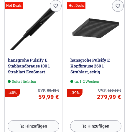
Hot Deals
Hot Deals
hansgrohe Pulsify E
hansgrohe Pulsify E
Stabhandbrause 100 1
Kopfbrause 260 1
Strahlart EcoSmart
Strahlart, eckig
Sofort lieferbar
ca. 1-2 Wochen
UVP:
99,48
€
UVP:
460,65
€
-40%
-39%
59,99 €
279,99 €
Hinzufügen
Hinzufügen