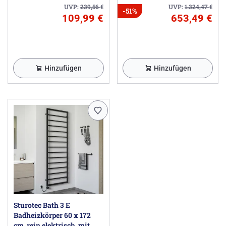
UVP:
239,56
€
UVP:
1.324,47
€
-51%
109,99 €
653,49 €
Hinzufügen
Hinzufügen
Sturotec Bath 3 E
Badheizkörper 60 x 172
cm, rein elektrisch, mit