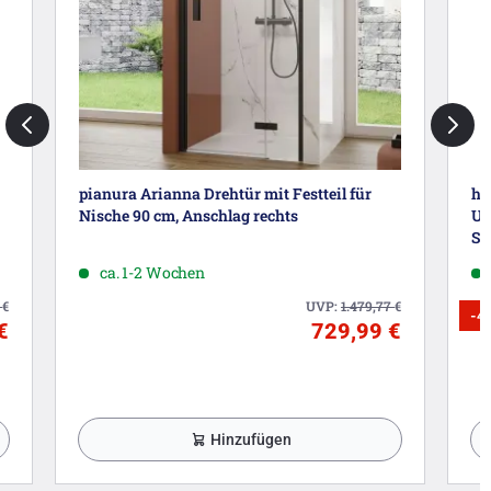
pianura Arianna Drehtür mit Festteil für
ha
Nische 90 cm, Anschlag rechts
Un
Sc
ca. 1-2 Wochen
3
€
UVP:
1.479,77
€
-4
€
729,99 €
Hinzufügen