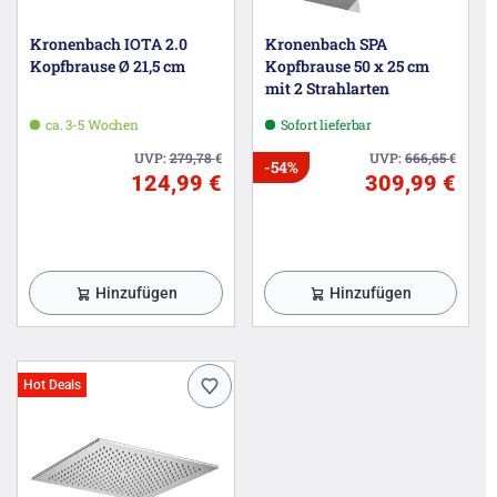
Kronenbach IOTA 2.0
Kronenbach SPA
Kopfbrause Ø 21,5 cm
Kopfbrause 50 x 25 cm
mit 2 Strahlarten
ca. 3-5 Wochen
Sofort lieferbar
UVP:
279,78
€
UVP:
666,65
€
-54%
124,99 €
309,99 €
Hinzufügen
Hinzufügen
Hot Deals