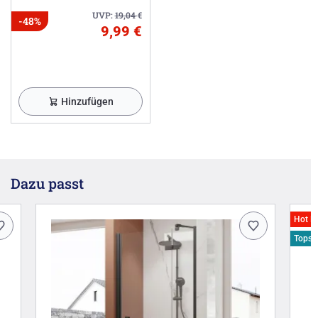
UVP:
19,04
€
-48%
9,99 €
Hinzufügen
Dazu passt
Hot D
Topsel