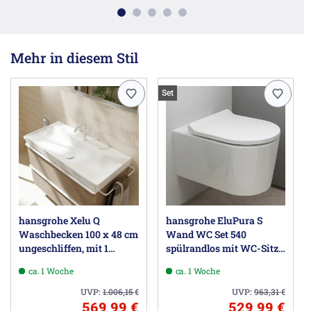
Mehr in diesem Stil
Set
hansgrohe Xelu Q
hansgrohe EluPura S
Waschbecken 100 x 48 cm
Wand WC Set 540
ungeschliffen, mit 1
spülrandlos mit WC-Sitz,
Hahnloch
AquaHelix Flush und
ca. 1 Woche
ca. 1 Woche
HygieneEffect
UVP:
1.006,15
€
UVP:
963,31
€
569,99 €
529,99 €