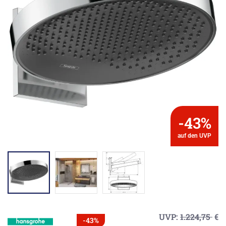
-43%
auf den UVP
UVP:
1.224,75
€
-43%