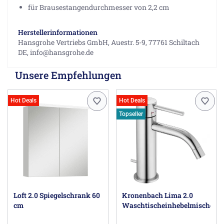
für Brausestangendurchmesser von 2,2 cm
Herstellerinformationen
Hansgrohe Vertriebs GmbH, Auestr. 5-9, 77761 Schiltach
DE, info@hansgrohe.de
Unsere Empfehlungen
Hot Deals
Hot Deals
Topseller
Loft 2.0 Spiegelschrank 60
Kronenbach Lima 2.0
cm
Waschtischeinhebelmischer