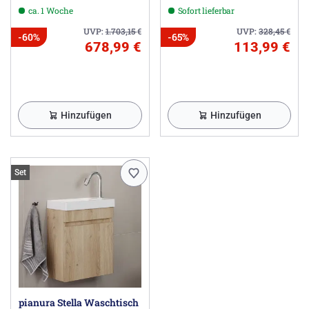
ca. 1 Woche
Sofort lieferbar
UVP:
1.703,15
€
UVP:
328,45
€
-60%
-65%
678,99 €
113,99 €
Hinzufügen
Hinzufügen
Set
pianura Stella Waschtisch