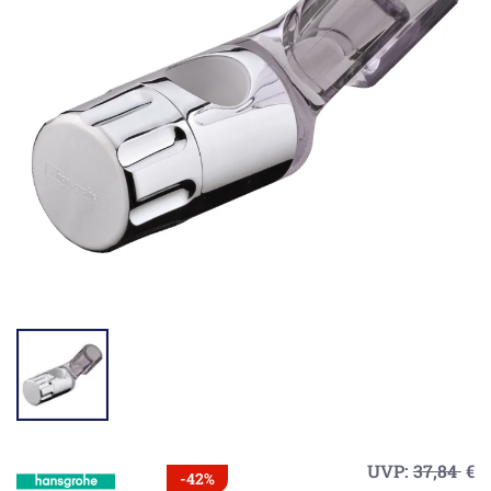
UVP:
37,84
€
-42%