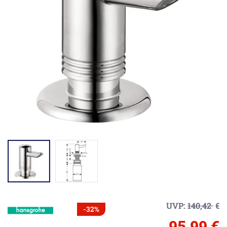
UVP:
140,42
€
-32%
95,99 €