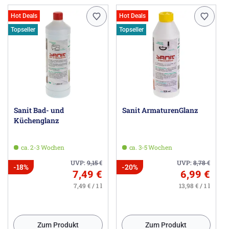
Hot Deals
Hot Deals
Topseller
Topseller
Sanit Bad- und
Sanit ArmaturenGlanz
Küchenglanz
ca. 2-3 Wochen
ca. 3-5 Wochen
UVP:
9,15
€
UVP:
8,78
€
-18%
-20%
7,49 €
6,99 €
7,49 € / 1 l
13,98 € / 1 l
Zum Produkt
Zum Produkt