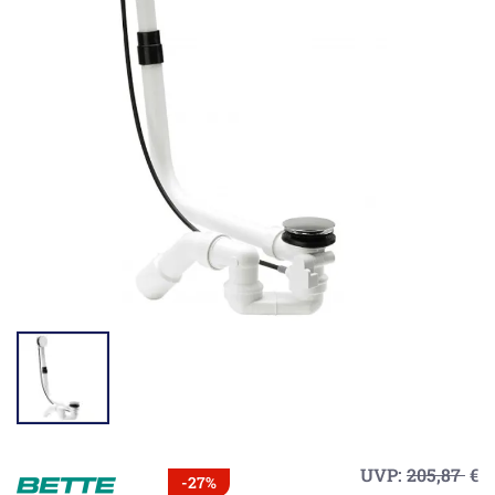
UVP:
205,87
€
-27%