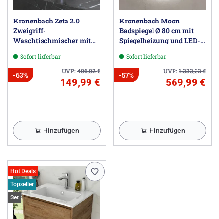
Kronenbach Zeta 2.0
Kronenbach Moon
Zweigriff-
Badspiegel Ø 80 cm mit
Waschtischmischer mit
Spiegelheizung und LED-
Ablaufgarnitur
Treiber
Sofort lieferbar
Sofort lieferbar
UVP:
406,02
€
UVP:
1.333,32
€
-63%
-57%
149,99 €
569,99 €
Hinzufügen
Hinzufügen
Hot Deals
Topseller
Set