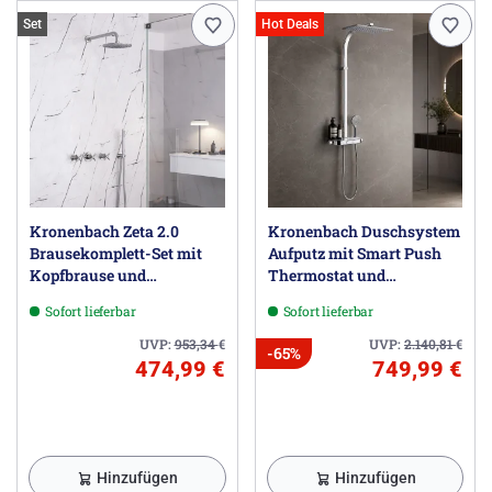
Set
Hot Deals
Kronenbach Zeta 2.0
Kronenbach Duschsystem
Brausekomplett-Set mit
Aufputz mit Smart Push
Kopfbrause und
Thermostat und
Brausegarnitur
Glasablage
Sofort lieferbar
Sofort lieferbar
UVP:
953,34
€
UVP:
2.140,81
€
-65%
474,99 €
749,99 €
Hinzufügen
Hinzufügen