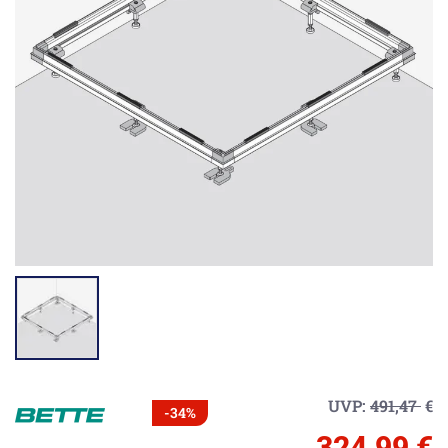
UVP:
491,47
€
-34%
324,99 €