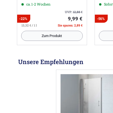
ca. 1-2 Wochen
Sofort
UVP:
12,88
€
9,99 €
-22%
-56%
13,32 € / 1 l
Sie sparen: 2,89 €
Zum Produkt
Unsere Empfehlungen