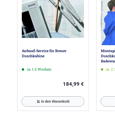
Aufmaß Service für Breuer
Montage 
Duschkabine
Duschka
Badewan
Seitenw
ca. 1-2 Wochen
ca. 2
184,99 €
In den Warenkorb