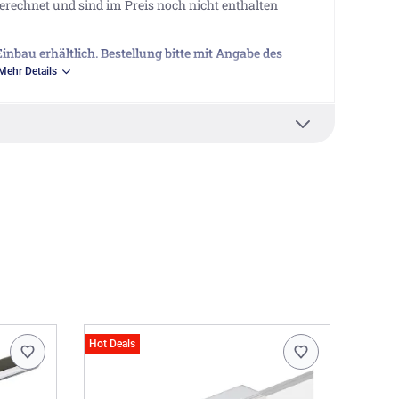
rechnet und sind im Preis noch nicht enthalten
nbau erhältlich. Bestellung bitte mit Angabe des
frage.
Mehr Details
ntage- und Aufmaß-Service mitzubestellen
aße 1, 56566 Neuwied DE, info@duschkabine.com
Hot Deals