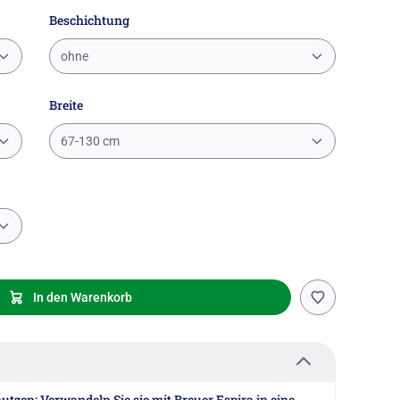
Beschichtung
ohne
Breite
67-130 cm
In den Warenkorb
tzen: Verwandeln Sie sie mit Breuer Espira in eine