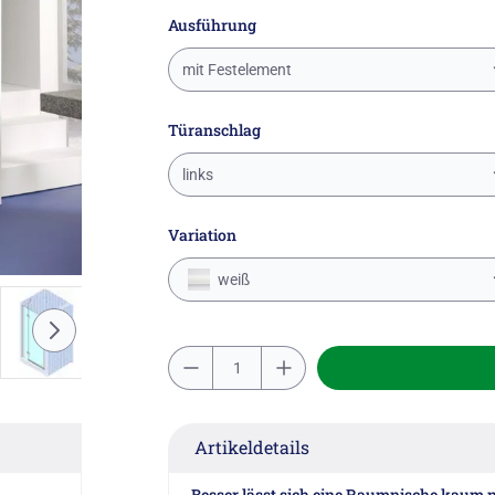
Ausführung
mit Festelement
Türanschlag
links
Variation
weiß
Artikeldetails
Besser lässt sich eine Raumnische kaum nu