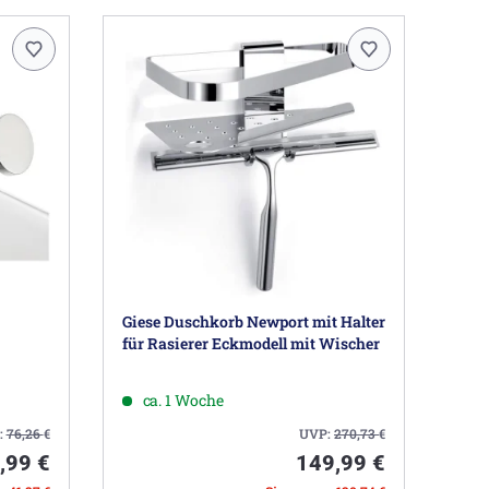
Giese Duschkorb Newport mit Halter
für Rasierer Eckmodell mit Wischer
ca. 1 Woche
:
76,26
€
UVP:
270,73
€
,99 €
149,99 €