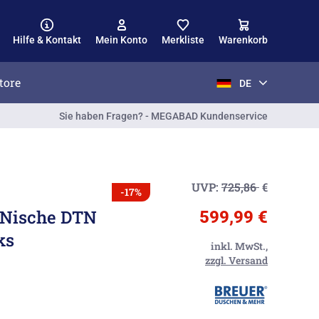
Hilfe & Kontakt
Mein Konto
Merkliste
Warenkorb
tore
DE
Sie haben Fragen? - MEGABAD Kundenservice
UVP:
725,86
€
-17%
r Nische DTN
599,99 €
ks
inkl. MwSt.,
zzgl. Versand