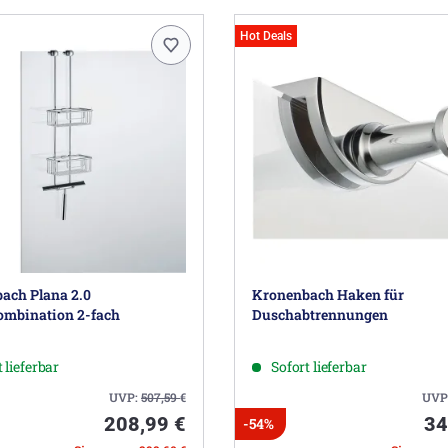
Hot Deals
ach Plana 2.0
Kronenbach Haken für
mbination 2-fach
Duschabtrennungen
 lieferbar
Sofort lieferbar
UVP:
507,59
€
UVP
208,99 €
34
-54%