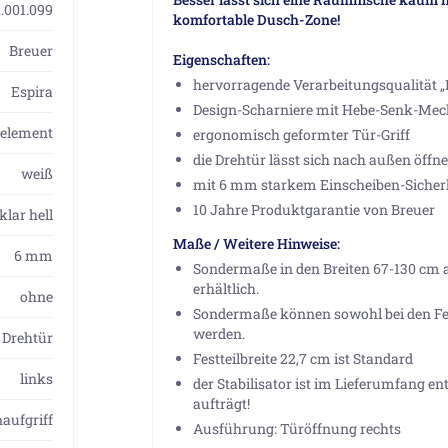
.001.099
komfortable Dusch-Zone!
Breuer
Eigenschaften:
hervorragende Verarbeitungsqualität 
Espira
Design-Scharniere mit Hebe-Senk-Me
telement
ergonomisch geformter Tür-Griff
die Drehtür lässt sich nach außen öffn
weiß
mit 6 mm starkem Einscheiben-Sicherh
10 Jahre Produktgarantie von Breuer
klar hell
Maße / Weitere Hinweise:
6 mm
Sondermaße in den Breiten 67-130 cm a
erhältlich.
ohne
Sondermaße können sowohl bei den Festt
werden.
Drehtür
Festteilbreite 22,7 cm ist Standard
links
der Stabilisator ist im Lieferumfang ent
aufträgt!
aufgriff
Ausführung: Türöffnung rechts