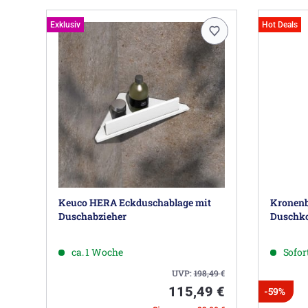
Exklusiv
Hot Deals
Keuco HERA Eckduschablage mit
Kronenb
Duschabzieher
Duschko
ca. 1 Woche
Sofort
UVP:
198,49
€
115,49 €
-59%