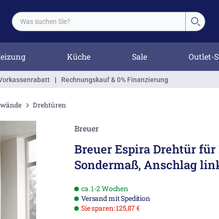
eizung
Küche
Sale
Outlet-S
Vorkassenrabatt
|
Rechnungskauf & 0% Finanzierung
enwände
Drehtüren
Breuer
Breuer Espira Drehtür fü
Sondermaß, Anschlag lin
ca. 1-2 Wochen
Versand mit Spedition
Sie sparen: 125,87 €