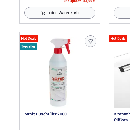
Sie sparen: 83,00 €
In den Warenkorb
Hot Deals
Hot Deals
Topseller
Sanit DuschBlitz 2000
Kronenb
Silikon