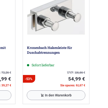
 mit
Kronenbach Hakenleiste für
Duschabtrennungen
Sofort lieferbar
:
72,26
€
UVP:
116,66
€
,99 €
54,99 €
-53%
: 39,27 €
Sie sparen: 61,67 €
In den Warenkorb