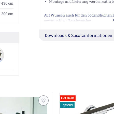
Montage und Lieferung werden extra be
7-130 cm
-200 cm
Auf Wunsch auch für den bodengleichen Ei
gewünschten Nassbereiches. Preis auf An
Bei diesem Artikel empfehlen wir den Mo
Downloads & Zusatzinformationen
Hinweis für Duschabtrennungen
(?)
Herstellerinformationen
Breuer GmbH & Co. KG, August-Horch-Str
Hot Deals
Topseller