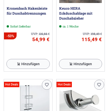
Kronenbach Hakenleiste
Keuco HERA
für Duschabtrennungen
Eckduschablage mit
Duschabzieher
Sofort lieferbar
ca. 1 Woche
UVP:
116,66
€
UVP:
198,49
€
-53%
54,99 €
115,49 €
Hinzufügen
Hinzufügen
Hot Deals
Hot Deals