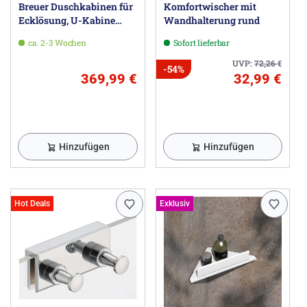
Breuer Duschkabinen für
Komfortwischer mit
Ecklösung, U-Kabine
Wandhalterung rund
oder Walk-In
ca. 2-3 Wochen
Sofort lieferbar
UVP:
72,26
€
-54%
369,99 €
32,99 €
Hinzufügen
Hinzufügen
Hot Deals
Exklusiv