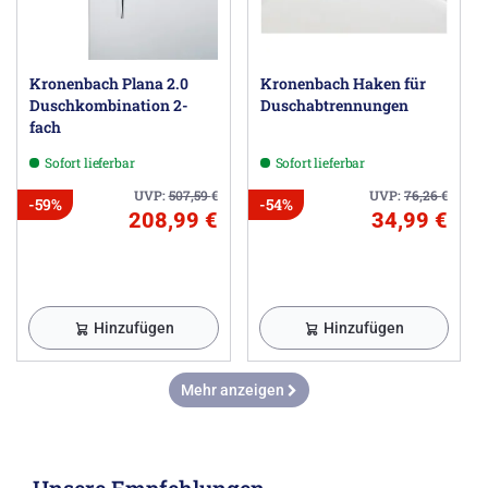
Kronenbach Plana 2.0
Kronenbach Haken für
Duschkombination 2-
Duschabtrennungen
fach
Sofort lieferbar
Sofort lieferbar
UVP:
507,59
€
UVP:
76,26
€
-59%
-54%
208,99 €
34,99 €
Hinzufügen
Hinzufügen
Mehr anzeigen