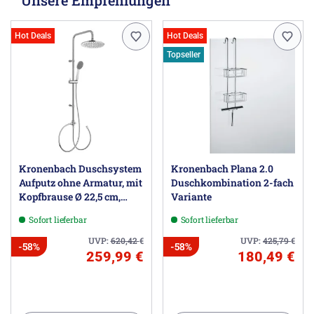
Unsere Empfehlungen
Hot Deals
Hot Deals
Topseller
Kronenbach Duschsystem
Kronenbach Plana 2.0
Aufputz ohne Armatur, mit
Duschkombination 2-fach
Kopfbrause Ø 22,5 cm,
Variante
rund
Sofort lieferbar
Sofort lieferbar
UVP:
620,42
€
UVP:
425,79
€
-58%
-58%
259,99 €
180,49 €