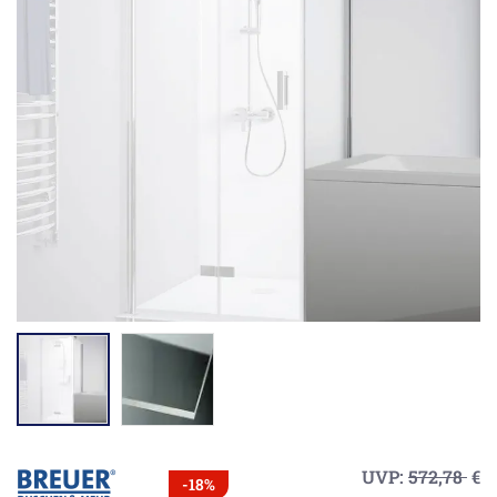
UVP:
572,78
€
-18%