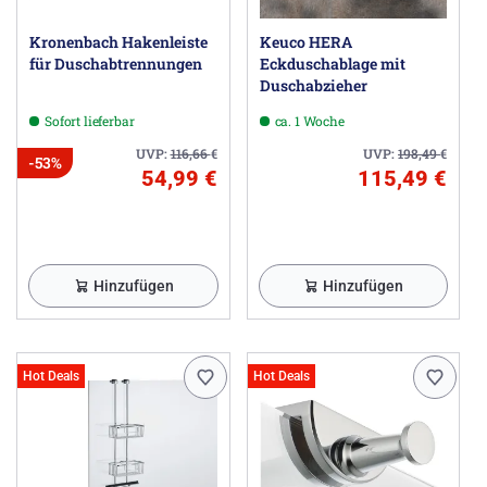
Kronenbach Hakenleiste
Keuco HERA
für Duschabtrennungen
Eckduschablage mit
Duschabzieher
Sofort lieferbar
ca. 1 Woche
UVP:
116,66
€
UVP:
198,49
€
-53%
54,99 €
115,49 €
Hinzufügen
Hinzufügen
Hot Deals
Hot Deals