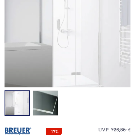
UVP:
725,86
€
-17%