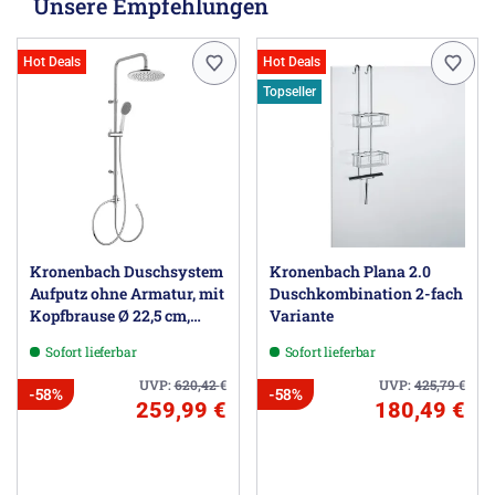
Unsere Empfehlungen
Hot Deals
Hot Deals
Topseller
Kronenbach Duschsystem
Kronenbach Plana 2.0
Aufputz ohne Armatur, mit
Duschkombination 2-fach
Kopfbrause Ø 22,5 cm,
Variante
rund
Sofort lieferbar
Sofort lieferbar
UVP:
620,42
€
UVP:
425,79
€
-58%
-58%
259,99 €
180,49 €