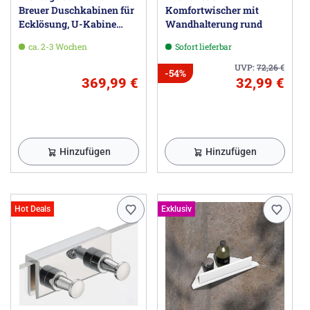
Breuer Duschkabinen für
Komfortwischer mit
Ecklösung, U-Kabine
Wandhalterung rund
oder Walk-In
ca. 2-3 Wochen
Sofort lieferbar
UVP:
72,26
€
-54%
369,99 €
32,99 €
Hinzufügen
Hinzufügen
Hot Deals
Exklusiv