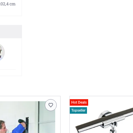
202,4 cm
Hot Deals
Topseller