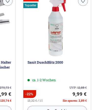
Topseller
 Halter
Sanit DuschBlitz 2000
ischer
ca. 1-2 Wochen
270,73
€
UVP:
12,88
€
,99 €
9,99 €
-22%
 120,74 €
13,32 € / 1 l
Sie sparen: 2,89 €