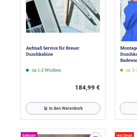
Aufmaß Service für Breuer
Montage 
Duschkabine
Duschka
Badewan
Seitenw
ca. 1-2 Wochen
ca. 2
184,99 €
In den Warenkorb
Exklusiv
Hot Deals