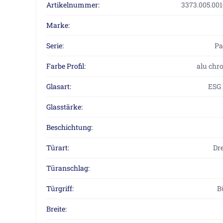
Artikelnummer:
3373.005.00
Marke:
Serie:
P
Farbe Profil:
alu chr
Glasart:
ESG 
Glasstärke:
Beschichtung:
Türart:
Dre
Türanschlag:
Türgriff:
B
Breite: