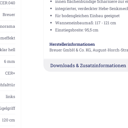
innen flächenbündige Scharniere zur 
1CER.040
integrierter, verdeckter Hebe-Senkme
Breuer
für bodengleichen Einbau geeignet
Wanneneinbaumaß: 117 - 121 cm
anorama
Einstiegsbreite: 95,5 cm
omeffekt
Herstellerinformationen
klar hell
Breuer GmbH & Co. KG, August-Horch-Str
6 mm
Downloads & Zusatzinformationen
CER+
hfalttür
links
ügelgriff
120 cm