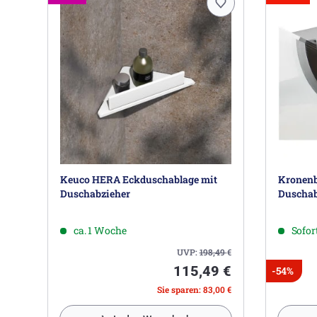
Keuco HERA Eckduschablage mit
Kronenb
Duschabzieher
Duscha
ca. 1 Woche
Sofort
UVP:
198,49
€
115,49 €
-54%
Sie sparen: 83,00 €