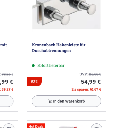
 mit
Kronenbach Hakenleiste für
Duschabtrennungen
Sofort lieferbar
:
72,26
€
UVP:
116,66
€
,99 €
54,99 €
-53%
: 39,27 €
Sie sparen: 61,67 €
In den Warenkorb
Hot Deals