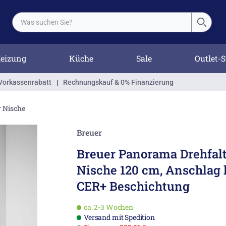
eizung
Küche
Sale
Outlet-S
Vorkassenrabatt
|
Rechnungskauf & 0% Finanzierung
r Nische
Breuer
Breuer Panorama Drehfalt
Nische 120 cm, Anschlag 
CER+ Beschichtung
ca. 2-3 Wochen
Versand mit Spedition