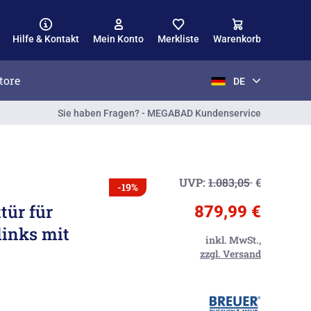
Hilfe & Kontakt
Mein Konto
Merkliste
Warenkorb
tore
DE
Sie haben Fragen? - MEGABAD Kundenservice
UVP:
1.083,05
€
-19%
tür für
879,99 €
links mit
inkl. MwSt.,
zzgl. Versand