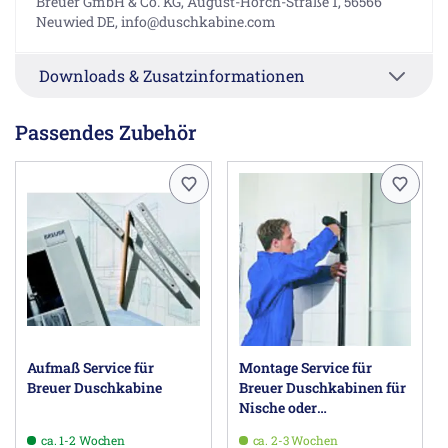
Breuer GmbH & Co. KG, August-Horch-Straße 1, 56566
Neuwied DE, info@duschkabine.com
Downloads & Zusatzinformationen
Passendes Zubehör
Aufmaß Service für
Montage Service für
Breuer Duschkabine
Breuer Duschkabinen für
Nische oder
Badewannenfaltwand,
ca. 1-2 Wochen
ca. 2-3 Wochen
ohne Seitenwand