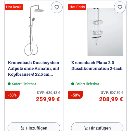
Hot Deals
Hot Deals
Kronenbach Duschsystem
Kronenbach Plana 2.0
Aufputz ohne Armatur, mit
Duschkombination 2-fach
Kopfbrause Ø 22,5 cm,
rund
Sofort lieferbar
Sofort lieferbar
UVP:
620,42
€
UVP:
507,59
€
-58%
-59%
259,99 €
208,99 €
Hinzufügen
Hinzufügen