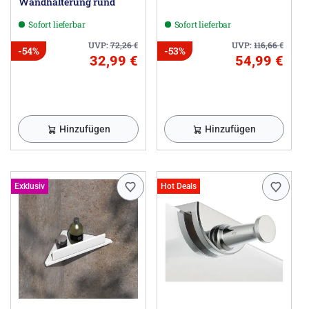
Wandhalterung rund
Sofort lieferbar
Sofort lieferbar
UVP:
72,26
€
UVP:
116,66
€
-54%
-53%
32,99 €
54,99 €
Hinzufügen
Hinzufügen
Exklusiv
Hot Deals