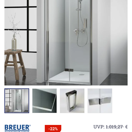
UVP:
1.019,27
€
-22%