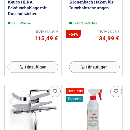
Keuco HERA
Kronenbach Haken für
Eckduschablage mit
Duschabtrennungen
Duschabzieher
ca. 1 Woche
Sofort lieferbar
UVP:
198,49
€
UVP:
76,26
€
-54%
115,49 €
34,99 €
Hinzufügen
Hinzufügen
Hot Deals
Topseller