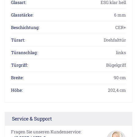
Glasart:
ESG klar hell
Glasstärke:
6 mm
Beschichtung:
CER+
Türart:
Drehfalttür
Türanschlag:
links
Türgriff:
Bügelgriff
Breite:
90 cm
Höhe:
202,4 cm
Service & Support
Fragen Sie unseren Kundenservice: