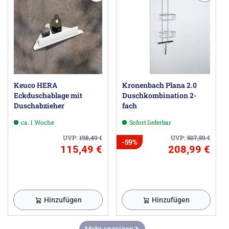
Keuco HERA
Kronenbach Plana 2.0
Eckduschablage mit
Duschkombination 2-
Duschabzieher
fach
ca. 1 Woche
Sofort lieferbar
UVP:
198,49
€
UVP:
507,59
€
-59%
115,49 €
208,99 €
Hinzufügen
Hinzufügen