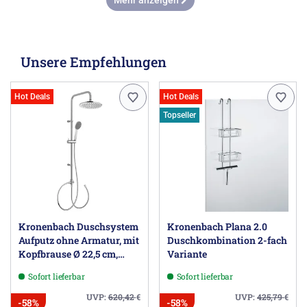
Mehr anzeigen
Unsere Empfehlungen
Hot Deals
Hot Deals
Topseller
Kronenbach Duschsystem
Kronenbach Plana 2.0
Aufputz ohne Armatur, mit
Duschkombination 2-fach
Kopfbrause Ø 22,5 cm,
Variante
rund
Sofort lieferbar
Sofort lieferbar
UVP:
620,42
€
UVP:
425,79
€
-58%
-58%