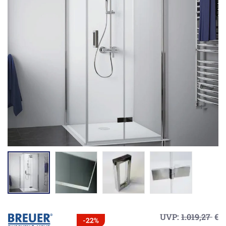
UVP:
1.019,27
€
-22%