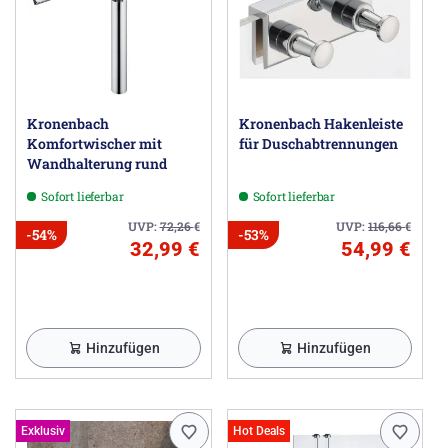
Kronenbach
Kronenbach Hakenleiste
Komfortwischer mit
für Duschabtrennungen
Wandhalterung rund
Sofort lieferbar
Sofort lieferbar
UVP:
72,26
€
UVP:
116,66
€
-54%
-53%
32,99 €
54,99 €
Hinzufügen
Hinzufügen
Exklusiv
Hot Deals