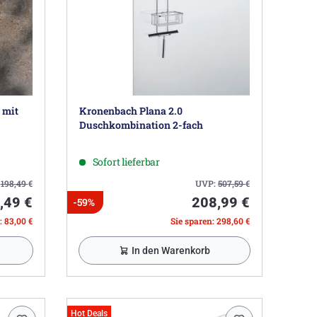
 mit
Kronenbach Plana 2.0
Duschkombination 2-fach
Sofort lieferbar
:
198,49
€
UVP:
507,59
€
,49 €
208,99 €
-59%
: 83,00 €
Sie sparen: 298,60 €
In den Warenkorb
Hot Deals