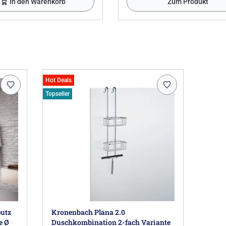
In den Warenkorb
Zum Produkt
Hot Deals
Topseller
utz
Kronenbach Plana 2.0
e Ø
Duschkombination 2-fach Variante