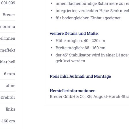
.001.099
innen flächenbündige Scharniere zur 
integrierter, verdeckter Hebe-Senkme
Breuer
für bodengleichen Einbau geeignet
anorama
weitere Details und Maße:
l innen
Höhe möglich: 40 - 220 cm
Breite möglich: 68 - 160 cm
omeffekt
der 45° Stabilisator wird in einer Läng
gekürzt werden
klar hell
6 mm
Preis inkl. Aufmaß und Montage
ohne
Herstellerinformationen
Breuer GmbH & Co. KG, August-Horch-Str
Drehtür
links
8-160 cm