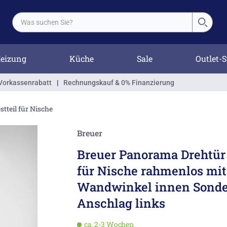
eizung
Küche
Sale
Outlet-S
Vorkassenrabatt
|
Rechnungskauf & 0% Finanzierung
stteil für Nische
Breuer
Breuer Panorama Drehtür 
für Nische rahmenlos mit
Wandwinkel innen Sond
Anschlag links
ca. 2-3 Wochen