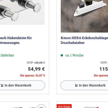
ach Hakenleiste für
Keuco HERA Eckduschablage
btrennungen
Duschabzieher
 lieferbar
ca. 1 Woche
UVP:
116,66
€
UVP
54,99 €
115
Sie sparen: 61,67 €
Sie sparen
In den Warenkorb
In den Warenkorb
Hot Deals