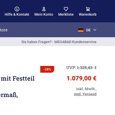
Hilfe & Kontakt
Mein Konto
Merkliste
Warenkorb
tore
DE
Sie haben Fragen? - MEGABAD Kundenservice
UVP:
1.325,43
€
-19%
mit Festteil
1.079,00 €
inkl. MwSt.,
ermaß,
zzgl. Versand