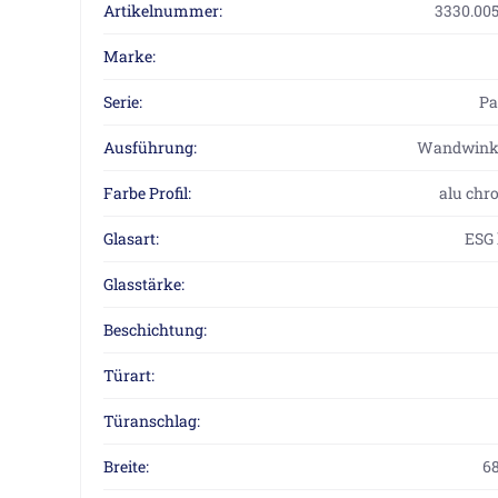
Artikelnummer:
3330.005
Marke:
Serie:
P
Ausführung:
Wandwinke
Farbe Profil:
alu chr
Glasart:
ESG 
Glasstärke:
Beschichtung:
Türart:
Türanschlag:
Breite:
6