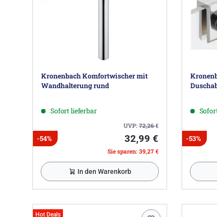
Kronenbach Komfortwischer mit
Kronenb
Wandhalterung rund
Duscha
Sofort lieferbar
Sofort
UVP:
72,26
€
32,99 €
-54%
-53%
Sie sparen: 39,27 €
In den Warenkorb
Hot Deals