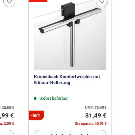
Kronenbach Komfortwischer mit
Silikon-Halterung
Sofort lieferbar
:
12,88
€
UVP:
72,05
€
,99 €
31,49 €
-56%
n: 2,89 €
Sie sparen: 40,56 €