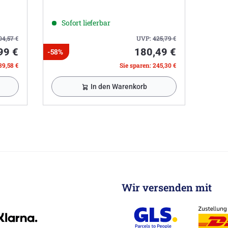
Sofort lieferbar
04,57
€
UVP:
425,79
€
99 €
180,49 €
-58%
39,58 €
Sie sparen: 245,30 €
In den Warenkorb
Wir versenden mit