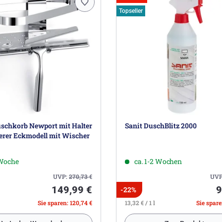
Topseller
uschkorb Newport mit Halter
Sanit DuschBlitz 2000
ierer Eckmodell mit Wischer
 Woche
ca. 1-2 Wochen
UVP:
270,73
€
UVP
149,99 €
9
-22%
Sie sparen: 120,74 €
13,32 € / 1 l
Sie spare