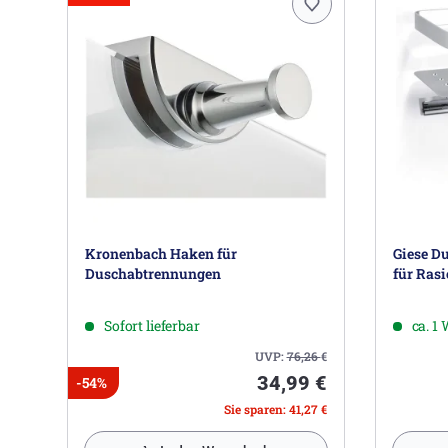
Kronenbach Haken für
Giese D
Duschabtrennungen
für Ras
Sofort lieferbar
ca. 1
UVP:
76,26
€
34,99 €
-54%
Sie sparen: 41,27 €