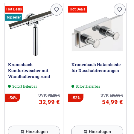
Hot Deals
Hot Deals
Topseller
Kronenbach
Kronenbach Hakenleiste
Komfortwischer mit
für Duschabtrennungen
Wandhalterung rund
Sofort lieferbar
Sofort lieferbar
UVP:
72,26
€
UVP:
116,66
€
-54%
-53%
32,99 €
54,99 €
Hinzufügen
Hinzufügen