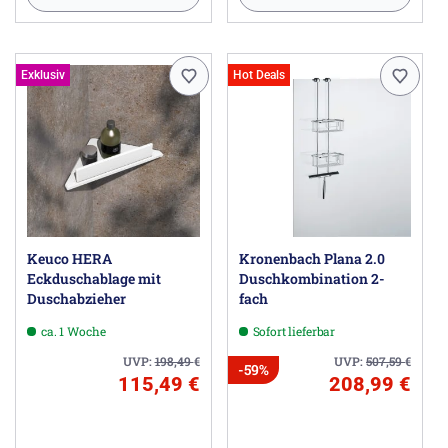
Exklusiv
Hot Deals
Keuco HERA
Kronenbach Plana 2.0
Eckduschablage mit
Duschkombination 2-
Duschabzieher
fach
ca. 1 Woche
Sofort lieferbar
UVP:
198,49
€
UVP:
507,59
€
-59%
115,49 €
208,99 €