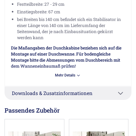
Festteilbreite: 27 - 29 cm
Einstiegsbreite: 67 cm
bei Breiten bis 140 cm befindet sich ein Stabilisator in
einer Länge von 140 cm im Lieferumfang der
Seitenwand, der je nach Einbausituation gekürzt
werden kann
Die Maßangaben der Duschkabine beziehen sich auf die
Montage auf einer Duschwanne. Für bodengleiche
Montage bitte die Abmessungen vom Duschbereich mit
dem Wanneneinbaumaß prüfen!
Mehr Details
Seitenwand bitte separat bestellen
Downloads & Zusatzinformationen
Herstellerinformationen
Breuer GmbH & Co. KG, August-Horch-Straße 1, 56566
Neuwied DE, info@duschkabine.com
Passendes Zubehör