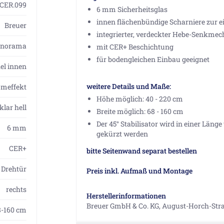
1CER.099
6 mm Sicherheitsglas
innen flächenbündige Scharniere zur 
Breuer
integrierter, verdeckter Hebe-Senkme
anorama
mit CER+ Beschichtung
für bodengleichen Einbau geeignet
l innen
weitere Details und Maße:
omeffekt
Höhe möglich: 40 - 220 cm
klar hell
Breite möglich: 68 - 160 cm
Der 45° Stabilisator wird in einer Läng
6 mm
gekürzt werden
CER+
bitte Seitenwand separat bestellen
Drehtür
Preis inkl. Aufmaß und Montage
rechts
Herstellerinformationen
Breuer GmbH & Co. KG, August-Horch-Str
8-160 cm