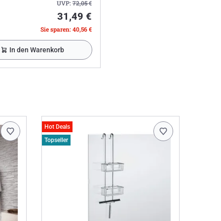
UVP:
72,05
€
31,49 €
Sie sparen: 40,56 €
In den Warenkorb
Hot Deals
Topseller