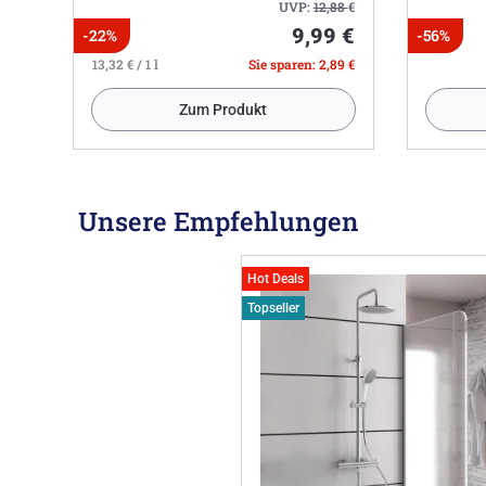
UVP:
12,88
€
9,99 €
-22%
-56%
13,32 € / 1 l
Sie sparen: 2,89 €
Zum Produkt
Unsere Empfehlungen
Hot Deals
Topseller