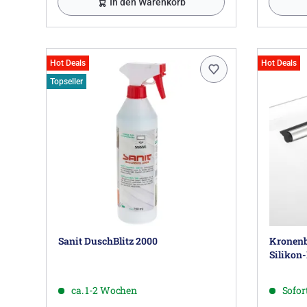
In den Warenkorb
Hot Deals
Hot Deals
Topseller
Sanit DuschBlitz 2000
Kronenb
Silikon
ca. 1-2 Wochen
Sofort