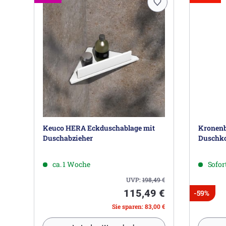
Keuco HERA Eckduschablage mit
Kronenb
Duschabzieher
Duschko
ca. 1 Woche
Sofort
UVP:
198,49
€
115,49 €
-59%
Sie sparen: 83,00 €