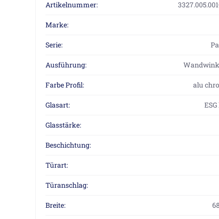
Artikelnummer:
3327.005.00
Marke:
Serie:
P
Ausführung:
Wandwinke
Farbe Profil:
alu chr
Glasart:
ESG 
Glasstärke:
Beschichtung:
Türart:
Türanschlag:
Breite:
6