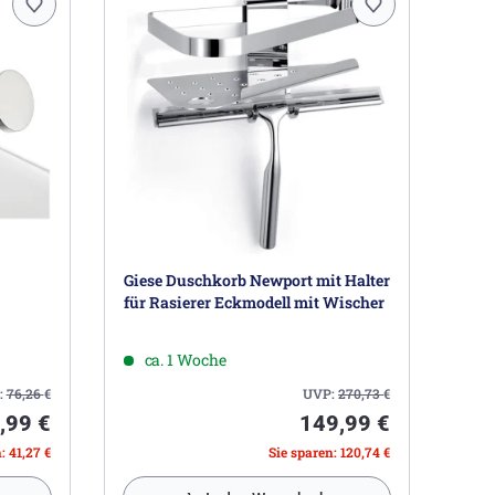
Giese Duschkorb Newport mit Halter
für Rasierer Eckmodell mit Wischer
ca. 1 Woche
:
76,26
€
UVP:
270,73
€
,99 €
149,99 €
: 41,27 €
Sie sparen: 120,74 €