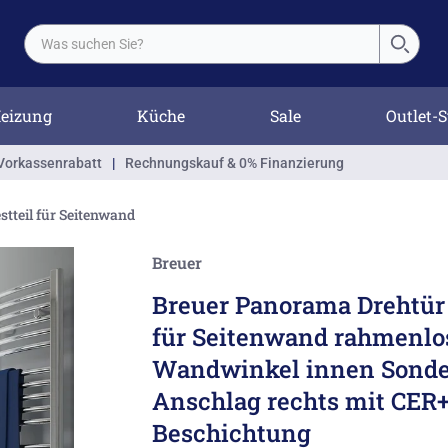
eizung
Küche
Sale
Outlet-S
Vorkassenrabatt
|
Rechnungskauf & 0% Finanzierung
stteil für Seitenwand
Breuer
Breuer Panorama Drehtür 
für Seitenwand rahmenlo
Wandwinkel innen Sond
Anschlag rechts mit CER
Beschichtung