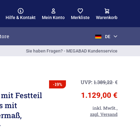
Hilfe & Kontakt
Mein Konto
Merkliste
Warenkorb
tore
DE
Sie haben Fragen? - MEGABAD Kundenservice
UVP:
1.389,22
€
-19%
mit Festteil
1.129,00 €
s mit
inkl. MwSt.,
ermaß,
zzgl. Versand
+