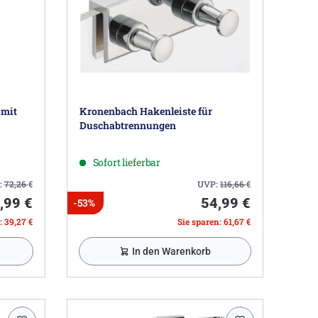
 mit
Kronenbach Hakenleiste für
Duschabtrennungen
Sofort lieferbar
:
72,26
€
UVP:
116,66
€
,99 €
54,99 €
-53%
: 39,27 €
Sie sparen: 61,67 €
In den Warenkorb