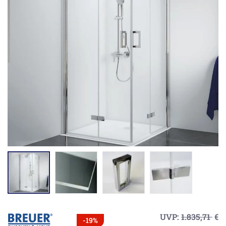
UVP:
1.835,71
€
-19%