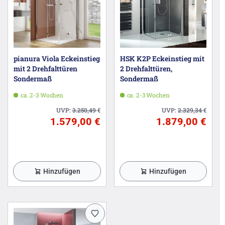
pianura Viola Eckeinstieg
HSK K2P Eckeinstieg mit
mit 2 Drehfalttüren
2 Drehfalttüren,
Sondermaß
Sondermaß
ca. 2-3 Wochen
ca. 2-3 Wochen
UVP:
3.250,49
€
UVP:
2.329,34
€
1.579,00 €
1.879,00 €
Hinzufügen
Hinzufügen