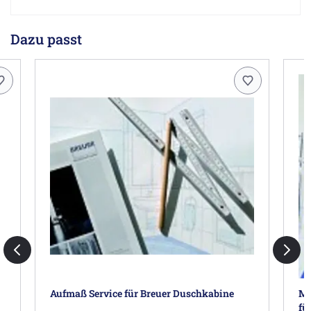
Dazu passt
Aufmaß Service für Breuer Duschkabine
Mo
fü