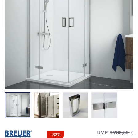
UVP:
1.733,65
€
-32%