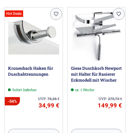
Hot Deals
Kronenbach Haken für
Giese Duschkorb Newport
Duschabtrennungen
mit Halter für Rasierer
Eckmodell mit Wischer
Sofort lieferbar
ca. 1 Woche
UVP:
76,26
€
UVP:
270,73
€
-54%
34,99 €
149,99 €