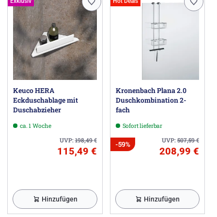
Exklusiv
Hot Deals
Keuco HERA
Kronenbach Plana 2.0
Eckduschablage mit
Duschkombination 2-
Duschabzieher
fach
ca. 1 Woche
Sofort lieferbar
UVP:
198,49
€
UVP:
507,59
€
-59%
115,49 €
208,99 €
Hinzufügen
Hinzufügen